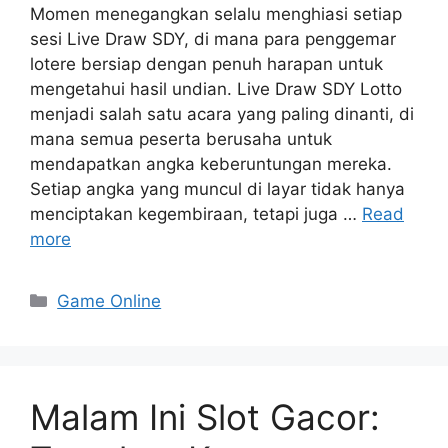
Momen menegangkan selalu menghiasi setiap
sesi Live Draw SDY, di mana para penggemar
lotere bersiap dengan penuh harapan untuk
mengetahui hasil undian. Live Draw SDY Lotto
menjadi salah satu acara yang paling dinanti, di
mana semua peserta berusaha untuk
mendapatkan angka keberuntungan mereka.
Setiap angka yang muncul di layar tidak hanya
menciptakan kegembiraan, tetapi juga …
Read
more
Categories
Game Online
Malam Ini Slot Gacor: