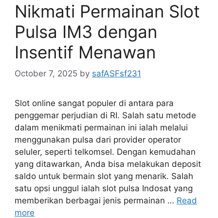
Nikmati Permainan Slot
Pulsa IM3 dengan
Insentif Menawan
October 7, 2025
by
safASFsf231
Slot online sangat populer di antara para
penggemar perjudian di RI. Salah satu metode
dalam menikmati permainan ini ialah melalui
menggunakan pulsa dari provider operator
seluler, seperti telkomsel. Dengan kemudahan
yang ditawarkan, Anda bisa melakukan deposit
saldo untuk bermain slot yang menarik. Salah
satu opsi unggul ialah slot pulsa Indosat yang
memberikan berbagai jenis permainan …
Read
more