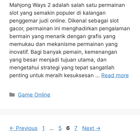
Mahjong Ways 2 adalah salah satu permainan
slot yang semakin populer di kalangan
penggemar judi online. Dikenal sebagai slot
gacor, permainan ini menghadirkan pengalaman
bermain yang menarik dengan grafis yang
memukau dan mekanisme permainan yang
inovatif. Bagi banyak pemain, kemenangan
yang besar menjadi tujuan utama, dan
mengetahui strategi yang tepat sangatlah
penting untuk meraih kesuksesan …
Read more
Categories
Game Online
Page
Page
Page
Page
←
Previous
1
…
5
6
7
Next
→