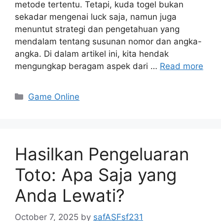
metode tertentu. Tetapi, kuda togel bukan
sekadar mengenai luck saja, namun juga
menuntut strategi dan pengetahuan yang
mendalam tentang susunan nomor dan angka-
angka. Di dalam artikel ini, kita hendak
mengungkap beragam aspek dari …
Read more
Categories
Game Online
Hasilkan Pengeluaran
Toto: Apa Saja yang
Anda Lewati?
October 7, 2025
by
safASFsf231