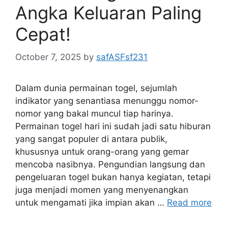
Angka Keluaran Paling
Cepat!
October 7, 2025
by
safASFsf231
Dalam dunia permainan togel, sejumlah
indikator yang senantiasa menunggu nomor-
nomor yang bakal muncul tiap harinya.
Permainan togel hari ini sudah jadi satu hiburan
yang sangat populer di antara publik,
khususnya untuk orang-orang yang gemar
mencoba nasibnya. Pengundian langsung dan
pengeluaran togel bukan hanya kegiatan, tetapi
juga menjadi momen yang menyenangkan
untuk mengamati jika impian akan …
Read more