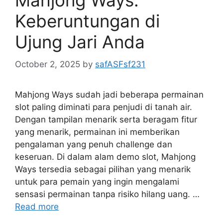
Mahjong Ways:
Keberuntungan di
Ujung Jari Anda
October 2, 2025
by
safASFsf231
Mahjong Ways sudah jadi beberapa permainan
slot paling diminati para penjudi di tanah air.
Dengan tampilan menarik serta beragam fitur
yang menarik, permainan ini memberikan
pengalaman yang penuh challenge dan
keseruan. Di dalam alam demo slot, Mahjong
Ways tersedia sebagai pilihan yang menarik
untuk para pemain yang ingin mengalami
sensasi permainan tanpa risiko hilang uang. …
Read more