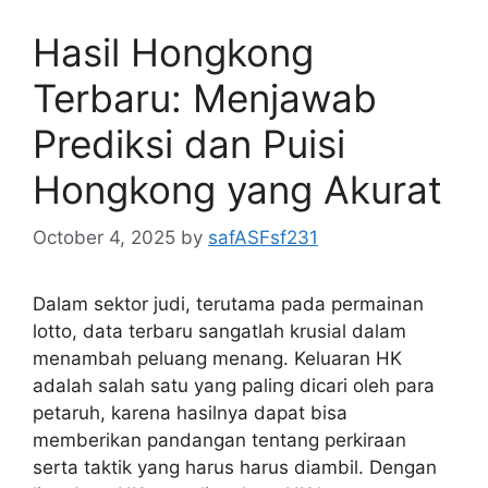
Hasil Hongkong
Terbaru: Menjawab
Prediksi dan Puisi
Hongkong yang Akurat
October 4, 2025
by
safASFsf231
Dalam sektor judi, terutama pada permainan
lotto, data terbaru sangatlah krusial dalam
menambah peluang menang. Keluaran HK
adalah salah satu yang paling dicari oleh para
petaruh, karena hasilnya dapat bisa
memberikan pandangan tentang perkiraan
serta taktik yang harus harus diambil. Dengan