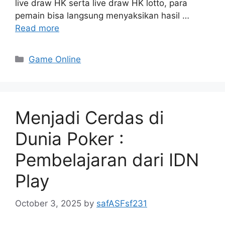
live draw HK serta live draw HK lotto, para
pemain bisa langsung menyaksikan hasil …
Read more
Categories
Game Online
Menjadi Cerdas di
Dunia Poker :
Pembelajaran dari IDN
Play
October 3, 2025
by
safASFsf231