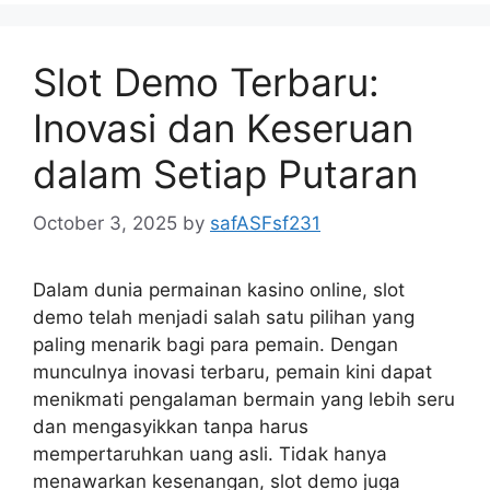
Slot Demo Terbaru:
Inovasi dan Keseruan
dalam Setiap Putaran
October 3, 2025
by
safASFsf231
Dalam dunia permainan kasino online, slot
demo telah menjadi salah satu pilihan yang
paling menarik bagi para pemain. Dengan
munculnya inovasi terbaru, pemain kini dapat
menikmati pengalaman bermain yang lebih seru
dan mengasyikkan tanpa harus
mempertaruhkan uang asli. Tidak hanya
menawarkan kesenangan, slot demo juga