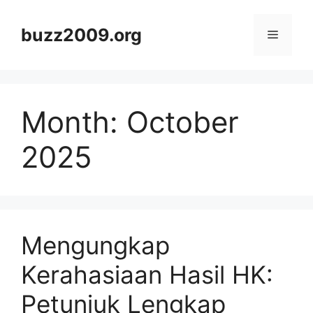
Skip
to
buzz2009.org
Menu
content
Month:
October
2025
Mengungkap
Kerahasiaan Hasil HK:
Petunjuk Lengkap