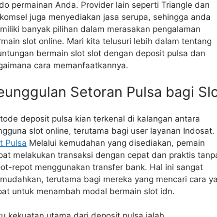
do permainan Anda. Provider lain seperti Triangle dan
lkomsel juga menyediakan jasa serupa, sehingga anda
miliki banyak pilihan dalam merasakan pengalaman
main slot online. Mari kita telusuri lebih dalam tentang
untungan bermain slot slot dengan deposit pulsa dan
gaimana cara memanfaatkannya.
eunggulan Setoran Pulsa bagi Sl
ode deposit pulsa kian terkenal di kalangan antara
gguna slot online, terutama bagi user layanan Indosat.
t Pulsa
Melalui kemudahan yang disediakan, pemain
pat melakukan transaksi dengan cepat dan praktis tanp
pot-repot menggunakan transfer bank. Hal ini sangat
mudahkan, terutama bagi mereka yang mencari cara y
pat untuk menambah modal bermain slot idn.
tu kekuatan utama dari deposit pulsa ialah