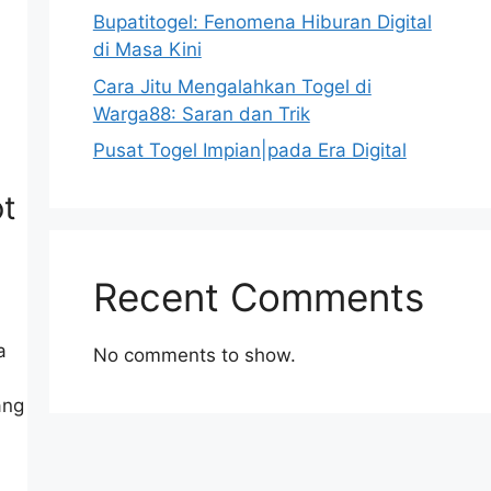
Bupatitogel: Fenomena Hiburan Digital
di Masa Kini
Cara Jitu Mengalahkan Togel di
Warga88: Saran dan Trik
Pusat Togel Impian|pada Era Digital
ot
Recent Comments
a
No comments to show.
ang