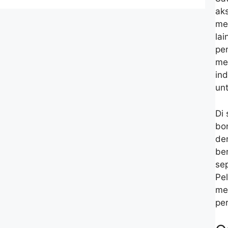
aks
me
la
pe
me
in
un
Di
bo
de
be
se
Pe
mem
per