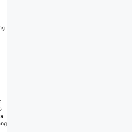
ng
t
s
sa
ang