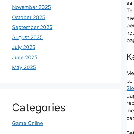
sal
November 2025
Te
October 2025
me
ber
September 2025
ke
August 2025
ba
July 2025
K
June 2025
May 2025
Met
pen
Slo
da
re
Categories
me
ce
Game Online
Sa