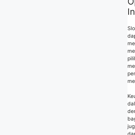
O
I
Sl
da
me
me
pil
me
pe
me
Ke
da
de
bag
ju
da