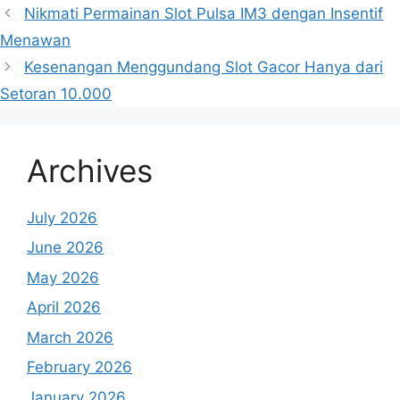
Nikmati Permainan Slot Pulsa IM3 dengan Insentif
Menawan
Kesenangan Menggundang Slot Gacor Hanya dari
Setoran 10.000
Archives
July 2026
June 2026
May 2026
April 2026
March 2026
February 2026
January 2026