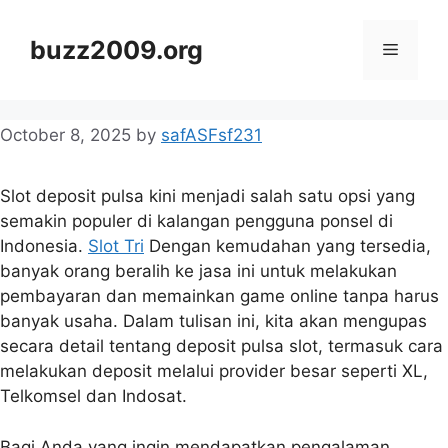
Skip
to
buzz2009.org
Menu
content
October 8, 2025
by
safASFsf231
Slot deposit pulsa kini menjadi salah satu opsi yang
semakin populer di kalangan pengguna ponsel di
Indonesia.
Slot Tri
Dengan kemudahan yang tersedia,
banyak orang beralih ke jasa ini untuk melakukan
pembayaran dan memainkan game online tanpa harus
banyak usaha. Dalam tulisan ini, kita akan mengupas
secara detail tentang deposit pulsa slot, termasuk cara
melakukan deposit melalui provider besar seperti XL,
Telkomsel dan Indosat.
Bagi Anda yang ingin mendapatkan pengalaman