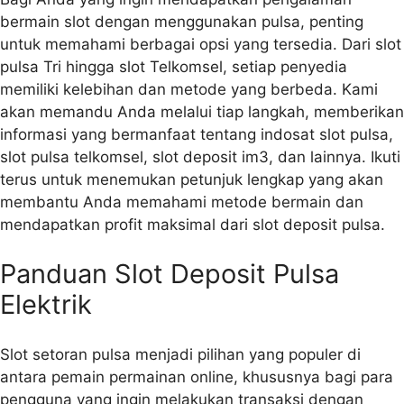
bermain slot dengan menggunakan pulsa, penting
untuk memahami berbagai opsi yang tersedia. Dari slot
pulsa Tri hingga slot Telkomsel, setiap penyedia
memiliki kelebihan dan metode yang berbeda. Kami
akan memandu Anda melalui tiap langkah, memberikan
informasi yang bermanfaat tentang indosat slot pulsa,
slot pulsa telkomsel, slot deposit im3, dan lainnya. Ikuti
terus untuk menemukan petunjuk lengkap yang akan
membantu Anda memahami metode bermain dan
mendapatkan profit maksimal dari slot deposit pulsa.
Panduan Slot Deposit Pulsa
Elektrik
Slot setoran pulsa menjadi pilihan yang populer di
antara pemain permainan online, khususnya bagi para
pengguna yang ingin melakukan transaksi dengan