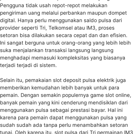
Pengguna tidak usah repot-repot melakukan
pengiriman uang melalui perbankan maupun dompet
digital. Hanya perlu menggunakan saldo pulsa dari
provider seperti Tri, Telkomsel atau IM3, proses
setoran bisa dilakukan secara cepat dan dan efisien.
Ini sangat berguna untuk orang-orang yang lebih lebih
suka menjalankan transaksi langsung langsung
menghadapi memasuki kompleksitas yang biasanya
terjadi terjadi di sistem.
Selain itu, pemakaian slot deposit pulsa elektrik juga
memberikan kemudahan lebih banyak untuk para
pemain. Dengan semakin populernya game slot online,
banyak pemain yang kini cenderung mendisiklan dari
menggunakan pulsa sebagai prestasi bayar. Hal ini
karena para pemain dapat menggunakan pulsa yang
sudah sudah ada tanpa perlu menambahkan setoran
tunai. Oleh karena itu, slot pulsa dari Tri permainan IM3