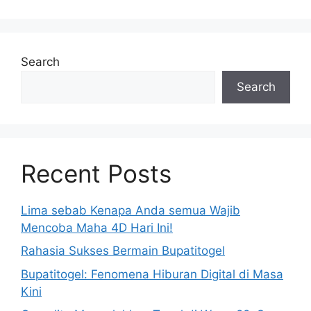
Search
Search
Recent Posts
Lima sebab Kenapa Anda semua Wajib
Mencoba Maha 4D Hari Ini!
Rahasia Sukses Bermain Bupatitogel
Bupatitogel: Fenomena Hiburan Digital di Masa
Kini