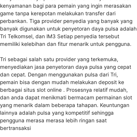
kenyamanan bagi para pemain yang ingin merasakan
game tanpa kerepotan melakukan transfer dari
perbankan. Tiga provider penyedia yang banyak yang
banyak digunakan untuk penyetoran daya pulsa adalah
Tri Telkomsel, dan IM3 Setiap penyedia tersebut
memiliki kelebihan dan fitur menarik untuk pengguna.
Tri sebagai salah satu provider yang terkemuka,
menyediakan jasa penyetoran daya pulsa yang cepat
dan cepat. Dengan menggunakan pulsa dari Tri,
pemain bisa dengan mudah melakukan deposit ke
berbagai situs slot online . Prosesnya relatif mudah,
dan anda dapat menikmati bermacam permainan slot
yang menarik dalam beberapa tahapan. Keuntungan
lainnya adalah pulsa yang kompetitif sehingga
pengguna merasa merasa lebih ringan saat
bertransaksi