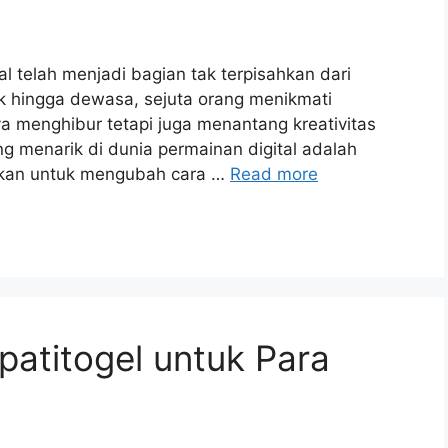
tal telah menjadi bagian tak terpisahkan dari
ak hingga dewasa, sejuta orang menikmati
a menghibur tetapi juga menantang kreativitas
ing menarik di dunia permainan digital adalah
ikan untuk mengubah cara …
Read more
patitogel untuk Para