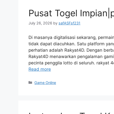
Pusat Togel Impian|p
July 26, 2026
by
safASFsf231
Di masanya digitalisasi sekarang, permai
tidak dapat diacuhkan. Satu platform ya
perhatian adalah Rakyat4D. Dengan berba
Rakyat4D menawarkan pengalaman gami
pecinta penggila lotto di seluruh. rakyat
Read more
Categories
Game Online