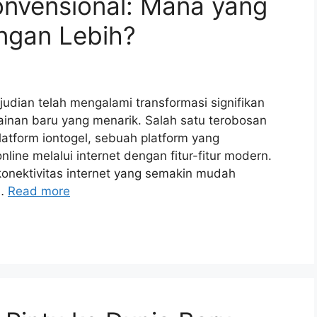
Konvensional: Mana yang
ngan Lebih?
judian telah mengalami transformasi signifikan
inan baru yang menarik. Salah satu terobosan
atform iontogel, sebuah platform yang
ne melalui internet dengan fitur-fitur modern.
onektivitas internet yang semakin mudah
 …
Read more