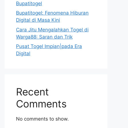
Bupatitogel
Bupatitogel: Fenomena Hiburan
Digital di Masa Kini
Cara Jitu Mengalahkan Togel di
Warga88: Saran dan Trik
Pusat Togel Impian|pada Era
Digital
Recent
Comments
No comments to show.