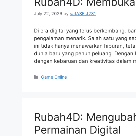
Rubah4D: Membuka P
July 22, 2026
by
safASFsf231
Di era digital yang terus berkembang, b
pengalaman menarik. Salah satu yang se
ini tidak hanya menawarkan hiburan, tet
dunia baru yang penuh peluang. Dengan k
dengan kebaruan dan kreativitas dalam
Categories
Game Online
Rubah4D: Mengubah 
Permainan Digital