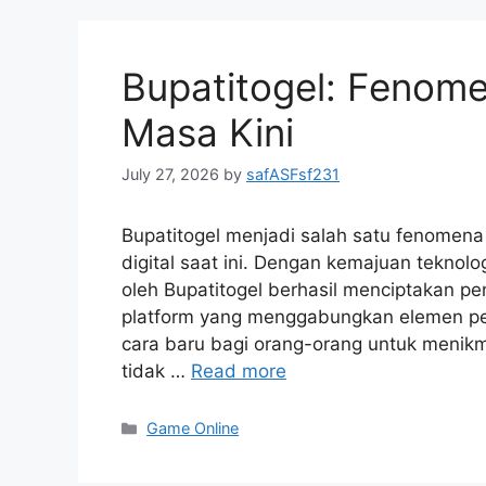
Bupatitogel: Fenomen
Masa Kini
July 27, 2026
by
safASFsf231
Bupatitogel menjadi salah satu fenomena
digital saat ini. Dengan kemajuan teknol
oleh Bupatitogel berhasil menciptakan p
platform yang menggabungkan elemen pe
cara baru bagi orang-orang untuk menikm
tidak …
Read more
Categories
Game Online