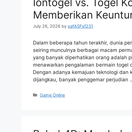
Iontogel vs. Togel 
Memberikan Keuntu
July 26, 2026
by
safASFsf231
Dalam beberapa tahun terakhir, dunia per
seiring munculnya berbagai macam perma
yang banyak diperhatikan orang adalah pl
menawarkan pengalaman bermain togel onli
Dengan adanya kemajuan teknologi dan k
dijangkau, banyak penggemar perjudian
Categories
Game Online