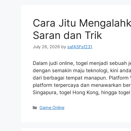
Cara Jitu Mengalahk
Saran dan Trik
July 26, 2026
by
safASFsf231
Dalam judi online, togel menjadi sebuah 
dengan semakin maju teknologi, kini a
dari berbagai tempat manapun. Platform 
platform terpercaya dan menawarkan bera
Singapura, togel Hong Kong, hingga toge
Categories
Game Online