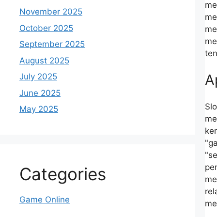
me
November 2025
me
October 2025
me
men
September 2025
ten
August 2025
A
July 2025
June 2025
Sl
May 2025
me
ke
"ga
"se
per
Categories
me
rel
Game Online
me