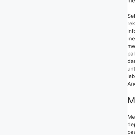
me
Se
re
inf
me
me
pa
da
un
le
An
M
Me
de
pa