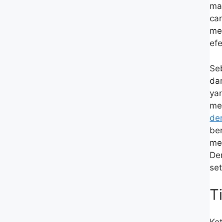
ma
ca
me
efe
Se
da
ya
me
de
be
me
De
se
T
Ke