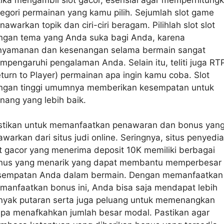
tegori permainan yang kamu pilih. Sejumlah slot game
awarkan topik dan ciri-ciri beragam. Pilihlah slot slot
ngan tema yang Anda suka bagi Anda, karena
nyamanan dan kesenangan selama bermain sangat
mpengaruhi pengalaman Anda. Selain itu, teliti juga RT
turn to Player) permainan apa ingin kamu coba. Slot
ngan tinggi umumnya memberikan kesempatan untuk
nang yang lebih baik.
stikan untuk memanfaatkan penawaran dan bonus yan
awarkan dari situs judi online. Seringnya, situs penyedi
ot gacor yang menerima deposit 10K memiliki berbagai
nus yang menarik yang dapat membantu memperbesar
sempatan Anda dalam bermain. Dengan memanfaatkan
manfaatkan bonus ini, Anda bisa saja mendapat lebih
nyak putaran serta juga peluang untuk memenangkan
npa menafkahkan jumlah besar modal. Pastikan agar