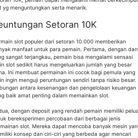
ot yg menguntungkan serta menarik.
euntungan Setoran 10K
rmain slot populer dari setoran 10.000 memberikan
nyak manfaat untuk para pemain. Pertama, dengan da
ng sangat terjangkau, pemain bisa mengalami sensasi
in slot sedikit harus mengeluarkan jumlah yang besar
na. Ini membuat permainan ini cocok bagi pemula yang
in ingin menguji peruntungan sendiri tanpa risiko besar.
bungan antara kesenangan dan pengelolaan keuangan
ng baik amat penting dalam memainkan slot.
dua, dengan deposit yang rendah pemain memiliki pelu
tuk bereksperimen percobaan dari berbagai jenis
rmainan slot. Mereka dapat mencoba banyak mesin ya
iliki konsep dan ciri-ciri yang berbeda agar mencari