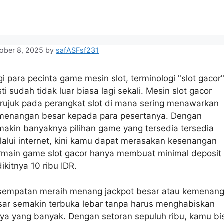
ober 8, 2025
by
safASFsf231
i para pecinta game mesin slot, terminologi "slot gacor
ti sudah tidak luar biasa lagi sekali. Mesin slot gacor
rujuk pada perangkat slot di mana sering menawarkan
menangan besar kepada para pesertanya. Dengan
makin banyaknya pilihan game yang tersedia tersedia
lalui internet, kini kamu dapat merasakan kesenangan
rmain game slot gacor hanya membuat minimal deposit
ikitnya 10 ribu IDR.
sempatan meraih menang jackpot besar atau kemenan
sar semakin terbuka lebar tanpa harus menghabiskan
aya yang banyak. Dengan setoran sepuluh ribu, kamu bi