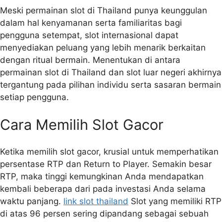
Meski permainan slot di Thailand punya keunggulan
dalam hal kenyamanan serta familiaritas bagi
pengguna setempat, slot internasional dapat
menyediakan peluang yang lebih menarik berkaitan
dengan ritual bermain. Menentukan di antara
permainan slot di Thailand dan slot luar negeri akhirnya
tergantung pada pilihan individu serta sasaran bermain
setiap pengguna.
Cara Memilih Slot Gacor
Ketika memilih slot gacor, krusial untuk memperhatikan
persentase RTP dan Return to Player. Semakin besar
RTP, maka tinggi kemungkinan Anda mendapatkan
kembali beberapa dari pada investasi Anda selama
waktu panjang.
link slot thailand
Slot yang memiliki RTP
di atas 96 persen sering dipandang sebagai sebuah