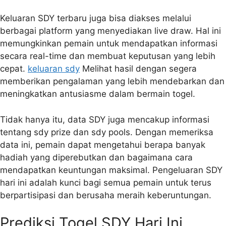
Keluaran SDY terbaru juga bisa diakses melalui
berbagai platform yang menyediakan live draw. Hal ini
memungkinkan pemain untuk mendapatkan informasi
secara real-time dan membuat keputusan yang lebih
cepat.
keluaran sdy
Melihat hasil dengan segera
memberikan pengalaman yang lebih mendebarkan dan
meningkatkan antusiasme dalam bermain togel.
Tidak hanya itu, data SDY juga mencakup informasi
tentang sdy prize dan sdy pools. Dengan memeriksa
data ini, pemain dapat mengetahui berapa banyak
hadiah yang diperebutkan dan bagaimana cara
mendapatkan keuntungan maksimal. Pengeluaran SDY
hari ini adalah kunci bagi semua pemain untuk terus
berpartisipasi dan berusaha meraih keberuntungan.
Prediksi Togel SDY Hari Ini