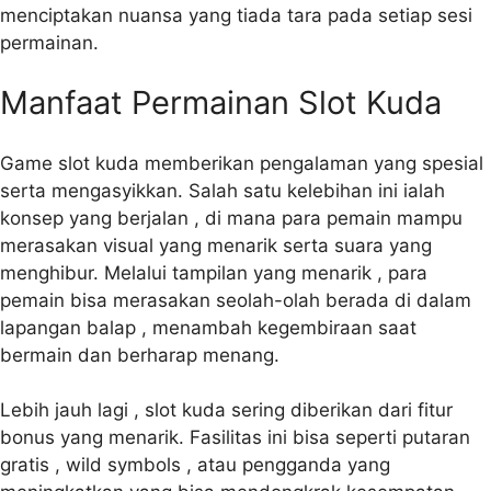
menciptakan nuansa yang tiada tara pada setiap sesi
permainan.
Manfaat Permainan Slot Kuda
Game slot kuda memberikan pengalaman yang spesial
serta mengasyikkan. Salah satu kelebihan ini ialah
konsep yang berjalan , di mana para pemain mampu
merasakan visual yang menarik serta suara yang
menghibur. Melalui tampilan yang menarik , para
pemain bisa merasakan seolah-olah berada di dalam
lapangan balap , menambah kegembiraan saat
bermain dan berharap menang.
Lebih jauh lagi , slot kuda sering diberikan dari fitur
bonus yang menarik. Fasilitas ini bisa seperti putaran
gratis , wild symbols , atau pengganda yang