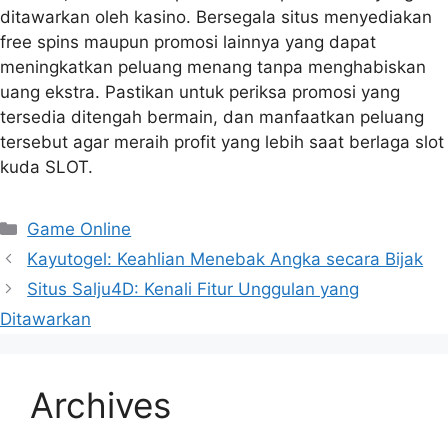
ditawarkan oleh kasino. Bersegala situs menyediakan
free spins maupun promosi lainnya yang dapat
meningkatkan peluang menang tanpa menghabiskan
uang ekstra. Pastikan untuk periksa promosi yang
tersedia ditengah bermain, dan manfaatkan peluang
tersebut agar meraih profit yang lebih saat berlaga slot
kuda SLOT.
Categories
Game Online
Kayutogel: Keahlian Menebak Angka secara Bijak
Situs Salju4D: Kenali Fitur Unggulan yang
Ditawarkan
Archives