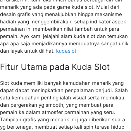
menarik yang ada pada game kuda slot. Mulai dari
desain grafis yang menakjubkan hingga mekanisme
hadiah yang menggembirakan, setiap indikator aspek
permainan ini memberikan nilai tambah untuk para
pemain. Ayo kami jelajahi alam kuda slot dan temukan
apa apa saja menjadikannya membuatnya sangat unik
dan layak untuk dilihat.
kudaslot
Fitur Utama pada Kuda Slot
Slot kuda memiliki banyak kemudahan menarik yang
dapat dapat meningkatkan pengalaman berjudi. Salah
satu kemudahan penting ialah visual serta memukau
dan pergerakan yg smooth, yang membuat para
pemain ke dalam atmosfer permainan yang seru.
Tampilan grafis yang menarik ini juga diberikan suara
yg bertenaga, membuat setiap kali spin terasa hidup