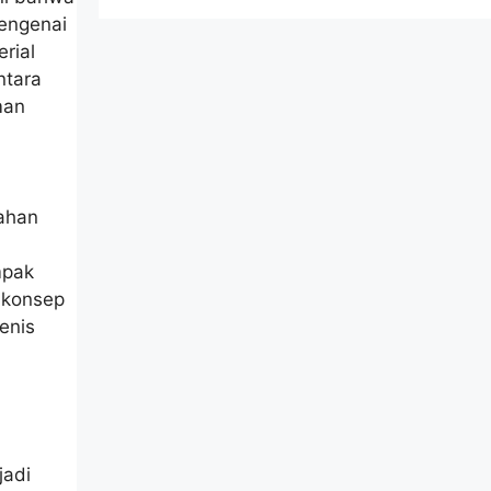
engenai
rial
ntara
man
aahan
mpak
, konsep
enis
jadi