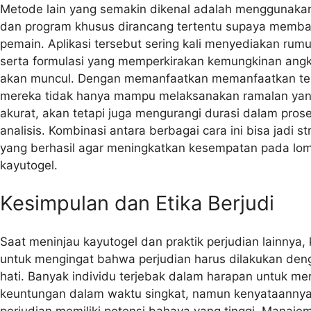
Metode lain yang semakin dikenal adalah menggunakan
dan program khusus dirancang tertentu supaya memb
pemain. Aplikasi tersebut sering kali menyediakan rum
serta formulasi yang memperkirakan kemungkinan ang
akan muncul. Dengan memanfaatkan memanfaatkan tek
mereka tidak hanya mampu melaksanakan ramalan yan
akurat, akan tetapi juga mengurangi durasi dalam pros
analisis. Kombinasi antara berbagai cara ini bisa jadi st
yang berhasil agar meningkatkan kesempatan pada lo
kayutogel.
Kesimpulan dan Etika Berjudi
Saat meninjau kayutogel dan praktik perjudian lainnya, 
untuk mengingat bahwa perjudian harus dilakukan deng
hati. Banyak individu terjebak dalam harapan untuk me
keuntungan dalam waktu singkat, namun kenyataannya
perjudian memiliki potensi bahaya yang tinggi. Manaje