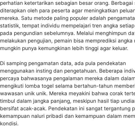
perhatian ketertarikan sebagian besar orang. Berbagai 
diterapkan oleh para peserta agar meningkatkan pelua
mereka. Satu metode paling populer adalah pengamat
statistik, tempat individu mempelajari tren angka setia
pada pengundian sebelumnya. Melalui menghimpun da
melakukan pengujian, pemain bisa memprediksi angka
mungkin punya kemungkinan lebih tinggi agar keluar.
Di samping pengamatan data, ada pula pendekatan
menggunakan insting dan pengetahuan. Beberapa indi
percaya bahwasanya pengalaman mereka dalam dala
mengikuti lomba togel selama bertahun-tahun member
wawasan unik unik. Mereka meyakini bahwa corak tert
timbul dalam jangka panjang, meskipun hasil tiap undia
bersifat acak-acak. Pendekatan ini sangat tergantung 
kemampuan naluri pribadi dan kemampuan dalam me
kondisi.