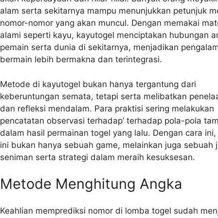
alam serta sekitarnya mampu menunjukkan petunjuk m
nomor-nomor yang akan muncul. Dengan memakai mate
alami seperti kayu, kayutogel menciptakan hubungan a
pemain serta dunia di sekitarnya, menjadikan pengala
bermain lebih bermakna dan terintegrasi.
Metode di kayutogel bukan hanya tergantung dari
keberuntungan semata, tetapi serta melibatkan penel
dan refleksi mendalam. Para praktisi sering melakukan
pencatatan observasi terhadap’ terhadap pola-pola ta
dalam hasil permainan togel yang lalu. Dengan cara ini
ini bukan hanya sebuah game, melainkan juga sebuah j
seniman serta strategi dalam meraih kesuksesan.
Metode Menghitung Angka
Keahlian memprediksi nomor di lomba togel sudah men