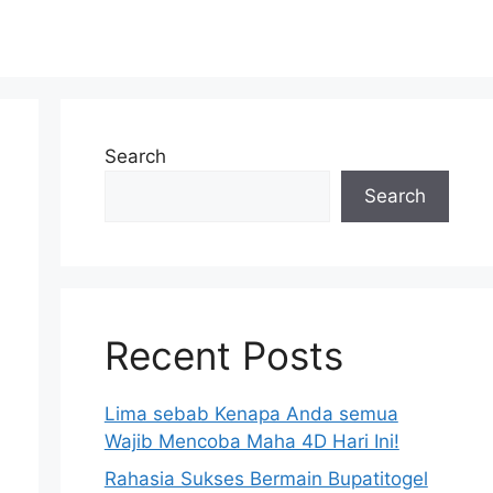
Search
Search
Recent Posts
Lima sebab Kenapa Anda semua
Wajib Mencoba Maha 4D Hari Ini!
Rahasia Sukses Bermain Bupatitogel