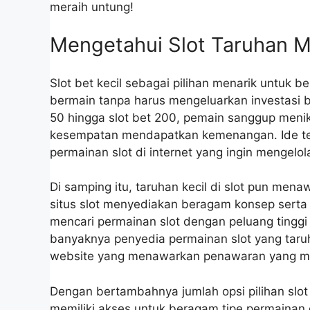
meraih untung!
Mengetahui Slot Taruhan M
Slot bet kecil sebagai pilihan menarik untuk
bermain tanpa harus mengeluarkan investasi be
50 hingga slot bet 200, pemain sanggup meni
kesempatan mendapatkan kemenangan. Ide ters
permainan slot di internet yang ingin mengelol
Di samping itu, taruhan kecil di slot pun mena
situs slot menyediakan beragam konsep serta
mencari permainan slot dengan peluang tinggi
banyaknya penyedia permainan slot yang taru
website yang menawarkan penawaran yang m
Dengan bertambahnya jumlah opsi pilihan slot 
memiliki akses untuk beragam tipe permainan