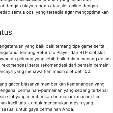
t dengan biaya rendah atau slot online dengan
 setiap semua opsi yang tersedia agar mengoptimalkan
atus
engetahuan yang baik baik tentang tipe game serta
getahui tentang Return to Player dan RTP slot slot
warkan peluang yang lebih baik dalam menang dalam
a rekomendasi serta rekomendasi dari pemain pemain
ercaya yang menawarkan mesin slot bet 100.
in yang gacor biasanya memberikan kemenangan yang
si mengenai permainan-permainan yang sedang terkenal
esin slot yang memberikan bermacam-macam tipe
uhan kecil untuk untuk menemukan mesin yang
g sesuai untuk gaya permainan Anda.