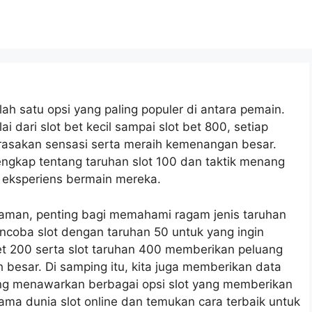
lah satu opsi yang paling populer di antara pemain.
i dari slot bet kecil sampai slot bet 800, setiap
rasakan sensasi serta meraih kemenangan besar.
ngkap tentang taruhan slot 100 dan taktik menang
eksperiens bermain mereka.
man, penting bagi memahami ragam jenis taruhan
ncoba slot dengan taruhan 50 untuk yang ingin
t 200 serta slot taruhan 400 memberikan peluang
besar. Di samping itu, kita juga memberikan data
yang menawarkan berbagai opsi slot yang memberikan
-sama dunia slot online dan temukan cara terbaik untuk