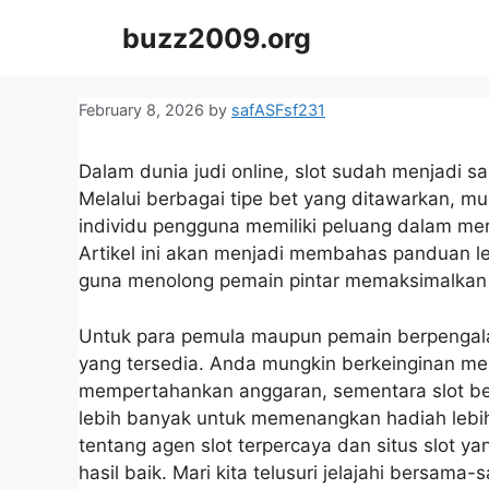
Skip
buzz2009.org
to
content
February 8, 2026
by
safASFsf231
Dalam dunia judi online, slot sudah menjadi sa
Melalui berbagai tipe bet yang ditawarkan, mula
individu pengguna memiliki peluang dalam me
Artikel ini akan menjadi membahas panduan le
guna menolong pemain pintar memaksimalkan 
Untuk para pemula maupun pemain berpengala
yang tersedia. Anda mungkin berkeinginan me
mempertahankan anggaran, sementara slot be
lebih banyak untuk memenangkan hadiah lebih 
tentang agen slot terpercaya dan situs slot 
hasil baik. Mari kita telusuri jelajahi bersama