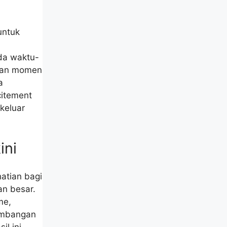
untuk
ada waktu-
alan momen
a
citement
keluar
ini
atian bagi
n besar.
me,
embangan
il ini