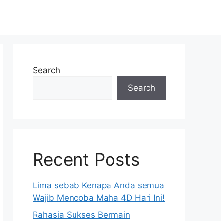
Search
Search
Recent Posts
Lima sebab Kenapa Anda semua
Wajib Mencoba Maha 4D Hari Ini!
Rahasia Sukses Bermain