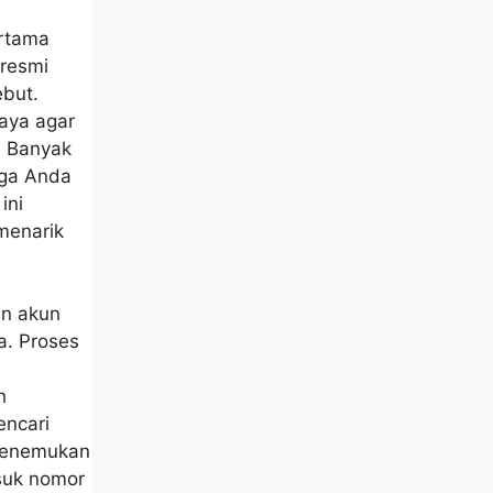
ertama
 resmi
ebut.
aya agar
. Banyak
gga Anda
ini
menarik
an akun
a. Proses
h
encari
 menemukan
asuk nomor