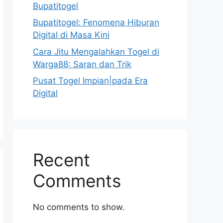
Bupatitogel
Bupatitogel: Fenomena Hiburan
Digital di Masa Kini
Cara Jitu Mengalahkan Togel di
Warga88: Saran dan Trik
Pusat Togel Impian|pada Era
Digital
Recent
Comments
No comments to show.