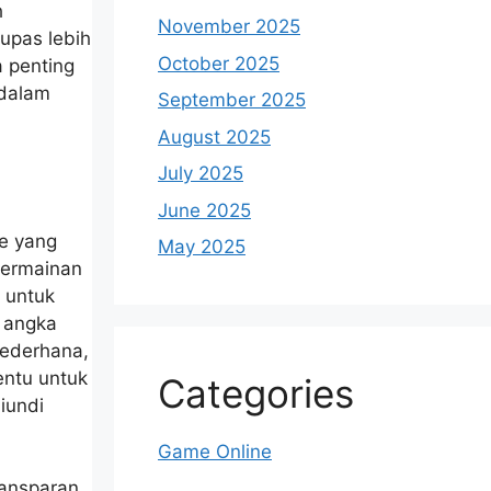
h
November 2025
upas lebih
October 2025
a penting
 dalam
September 2025
August 2025
July 2025
June 2025
re yang
May 2025
Permainan
 untuk
 angka
sederhana,
entu untuk
Categories
iundi
Game Online
ransparan