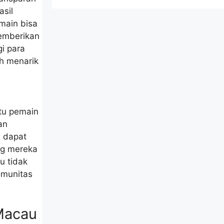
asil
emain bisa
memberikan
gi para
h menarik
tu pemain
an
a dapat
ng mereka
u tidak
omunitas
Macau