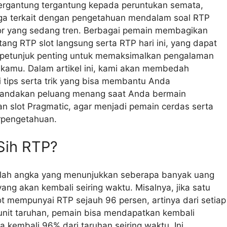
ergantung tergantung kepada peruntukan semata,
uga terkait dengan pengetahuan mendalam soal RTP
cor yang sedang tren. Berbagai pemain membagikan
tang RTP slot langsung serta RTP hari ini, yang dapat
 petunjuk penting untuk memaksimalkan pengalaman
kamu. Dalam artikel ini, kami akan membedah
 tips serta trik yang bisa membantu Anda
gandakan peluang menang saat Anda bermain
n slot Pragmatic, agar menjadi pemain cerdas serta
rpengetahuan.
Sih RTP?
lah angka yang menunjukkan seberapa banyak uang
ang akan kembali seiring waktu. Misalnya, jika satu
t mempunyai RTP sejauh 96 persen, artinya dari setiap
unit taruhan, pemain bisa mendapatkan kembali
 kembali 96% dari taruhan seiring waktu. Ini