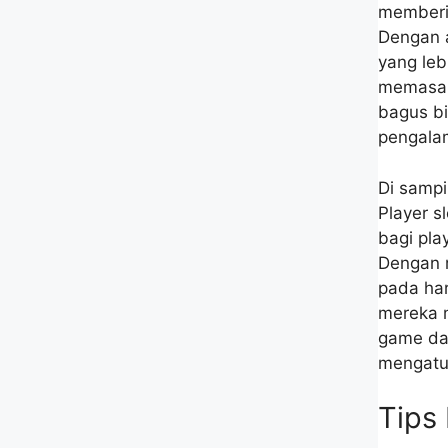
memberi 
Dengan 
yang le
memasan
bagus b
pengala
Di sampi
Player s
bagi pl
Dengan m
pada har
mereka m
game dan
mengatur
Tips