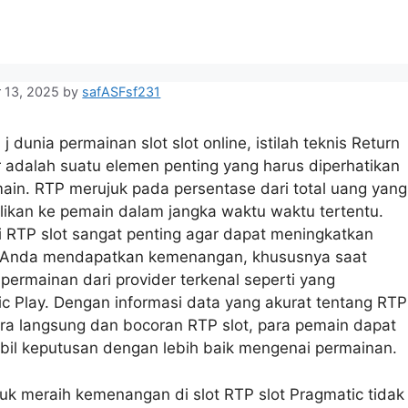
 13, 2025
by
safASFsf231
j dunia permainan slot slot online, istilah teknis Return
r adalah suatu elemen penting yang harus diperhatikan
ain. RTP merujuk pada persentase dari total uang yang
ikan ke pemain dalam jangka waktu waktu tertentu.
 RTP slot sangat penting agar dapat meningkatkan
 Anda mendapatkan kemenangan, khususnya saat
permainan dari provider terkenal seperti yang
c Play. Dengan informasi data yang akurat tentang RTP
ara langsung dan bocoran RTP slot, para pemain dapat
il keputusan dengan lebih baik mengenai permainan.
uk meraih kemenangan di slot RTP slot Pragmatic tidak