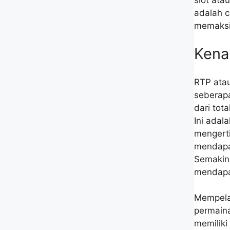
adalah c
memaksi
Kena
RTP atau
seberap
dari tot
Ini adal
mengert
mendapa
Semakin 
mendapa
Mempela
permaina
memiliki