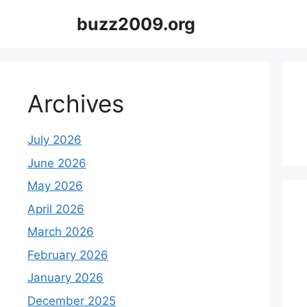
Skip
buzz2009.org
to
content
Archives
July 2026
June 2026
May 2026
April 2026
March 2026
February 2026
January 2026
December 2025