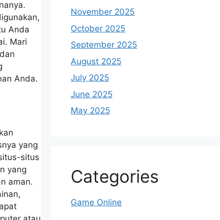
nanya.
November 2025
digunakan,
October 2025
tu Anda
i. Mari
September 2025
 dan
August 2025
g
July 2025
nan Anda.
June 2025
May 2025
akan
snya yang
itus-situs
in yang
Categories
an aman.
inan,
Game Online
apat
puter atau