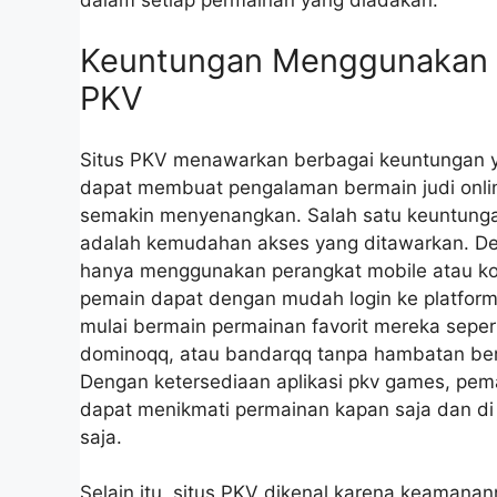
Keuntungan Menggunakan 
PKV
Situs PKV menawarkan berbagai keuntungan 
dapat membuat pengalaman bermain judi onli
semakin menyenangkan. Salah satu keuntung
adalah kemudahan akses yang ditawarkan. D
hanya menggunakan perangkat mobile atau k
pemain dapat dengan mudah login ke platfor
mulai bermain permainan favorit mereka sepert
dominoqq, atau bandarqq tanpa hambatan ber
Dengan ketersediaan aplikasi pkv games, pem
dapat menikmati permainan kapan saja dan d
saja.
Selain itu, situs PKV dikenal karena keamana