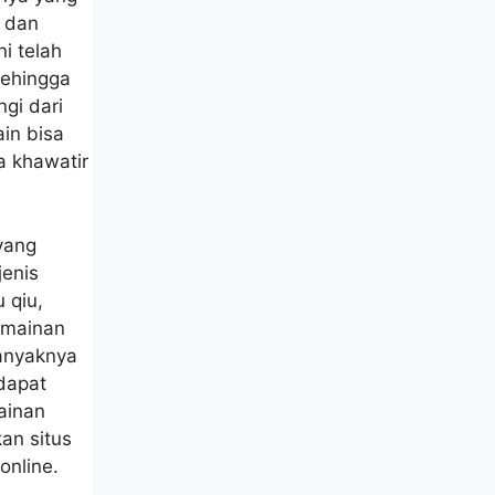
a dan
ni telah
sehingga
ngi dari
in bisa
a khawatir
yang
jenis
 qiu,
rmainan
anyaknya
dapat
ainan
an situs
online.