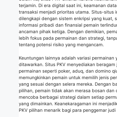
terjamin. Di era digital saat ini, keamanan dat
transaksi menjadi prioritas utama. Situs-situs i
dilengkapi dengan sistem enkripsi yang kuat, 
informasi pribadi dan finansial pemain terlindu
ancaman pihak ketiga. Dengan demikian, pema
lebih fokus pada permainan dan strategi, tanp
tentang potensi risiko yang mengancam.
Keuntungan lainnya adalah variasi permainan 
ditawarkan. Situs PKV menyediakan beragam 
permainan seperti poker, aduq, dan domino qiu
memungkinkan pemain untuk memilih jenis pe
yang sesuai dengan selera mereka. Dengan b
pilihan, pemain tidak akan merasa bosan dan 
mencoba berbagai strategi dalam setiap perm
yang dimainkan. Keanekaragaman ini menjadik
PKV pilihan menarik bagi para penggemar judi 