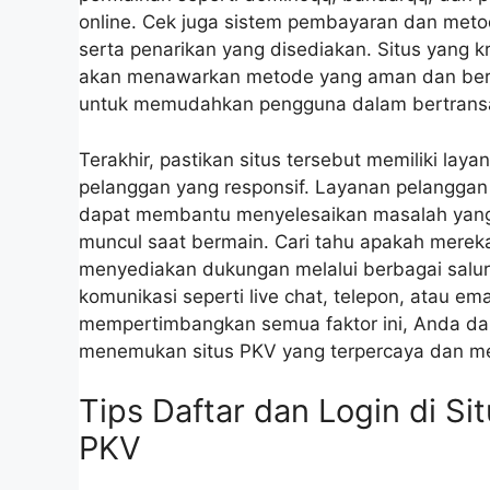
online. Cek juga sistem pembayaran dan meto
serta penarikan yang disediakan. Situs yang k
akan menawarkan metode yang aman dan be
untuk memudahkan pengguna dalam bertransa
Terakhir, pastikan situs tersebut memiliki laya
pelanggan yang responsif. Layanan pelanggan
dapat membantu menyelesaikan masalah yan
muncul saat bermain. Cari tahu apakah merek
menyediakan dukungan melalui berbagai salu
komunikasi seperti live chat, telepon, atau em
mempertimbangkan semua faktor ini, Anda da
menemukan situs PKV yang terpercaya dan 
Tips Daftar dan Login di Si
PKV