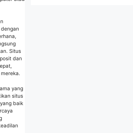
an
n dengan
erhana,
angsung
an. Situs
posit dan
epat,
 mereka.
tama yang
ikan situs
 yang baik
ercaya
g
keadilan