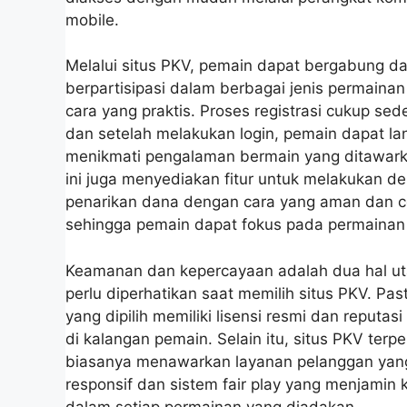
mobile.
Melalui situs PKV, pemain dapat bergabung d
berpartisipasi dalam berbagai jenis permaina
cara yang praktis. Proses registrasi cukup sed
dan setelah melakukan login, pemain dapat l
menikmati pengalaman bermain yang ditawark
ini juga menyediakan fitur untuk melakukan de
penarikan dana dengan cara yang aman dan c
sehingga pemain dapat fokus pada permainan
Keamanan dan kepercayaan adalah dua hal u
perlu diperhatikan saat memilih situs PKV. Past
yang dipilih memiliki lisensi resmi dan reputasi
di kalangan pemain. Selain itu, situs PKV terp
biasanya menawarkan layanan pelanggan yan
responsif dan sistem fair play yang menjamin 
dalam setiap permainan yang diadakan.