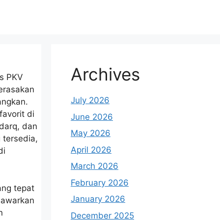
Archives
us PKV
merasakan
July 2026
angkan.
avorit di
June 2026
darq, dan
May 2026
 tersedia,
April 2026
di
March 2026
February 2026
ang tepat
January 2026
enawarkan
n
December 2025