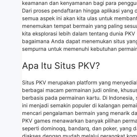
keamanan dan kenyamanan bagi para penggu
Dari proses pendaftaran hingga aplikasi yang 
semua aspek ini akan kita ulas untuk memban
menemukan tempat bermain yang paling sesua
kita eksplorasi lebih dalam tentang dunia PKV
bagaimana Anda dapat menemukan situs yan
sempurna untuk memenuhi kebutuhan permai
Apa Itu Situs PKV?
Situs PKV merupakan platform yang menyedi
berbagai macam permainan judi online, khusu
berbasis pada permainan kartu. Di Indonesia, s
ini menjadi semakin populer di kalangan pema
mencari pengalaman bermain yang menarik d
PKV games menawarkan banyak pilihan perma
seperti dominoqq, bandarq, dan poker, yang d
diakses dengan mudah melalui perangkat kom