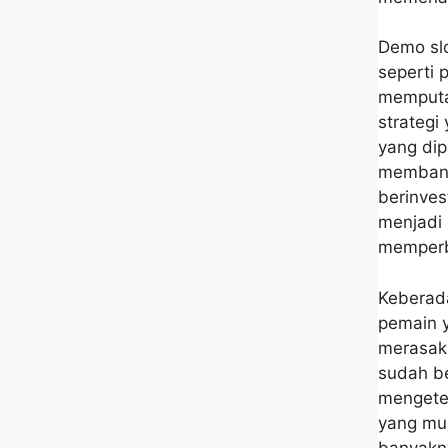
Demo slo
seperti 
memputar
strategi
yang dip
membang
berinves
menjadi 
memperb
Keberada
pemain 
merasaka
sudah b
mengetes
yang mu
banyakny