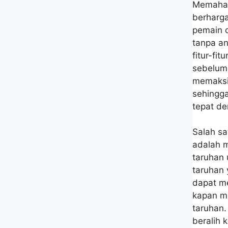
Memaham
berharg
pemain d
tanpa an
fitur-fi
sebelum
memaksim
sehingg
tepat d
Salah sa
adalah m
taruhan 
taruhan 
dapat me
kapan m
taruhan.
beralih