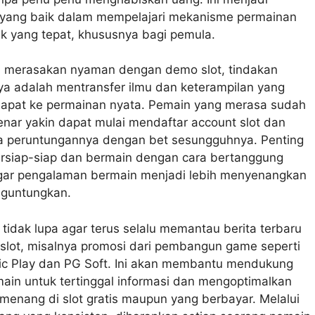
 yang baik dalam mempelajari mekanisme permainan
ik yang tepat, khususnya bagi pemula.
 merasakan nyaman dengan demo slot, tindakan
ya adalah mentransfer ilmu dan keterampilan yang
idapat ke permainan nyata. Pemain yang merasa sudah
nar yakin dapat mulai mendaftar account slot dan
 peruntungannya dengan bet sesungguhnya. Penting
ersiap-siap dan bermain dengan cara bertanggung
gar pengalaman bermain menjadi lebih menyenangkan
guntungkan.
, tidak lupa agar terus selalu memantau berita terbaru
 slot, misalnya promosi dari pembangun game seperti
ic Play dan PG Soft. Ini akan membantu mendukung
ain untuk tertinggal informasi dan mengoptimalkan
menang di slot gratis maupun yang berbayar. Melalui