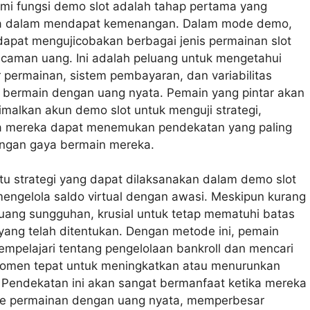
i fungsi demo slot adalah tahap pertama yang
a dalam mendapat kemenangan. Dalam mode demo,
apat mengujicobakan berbagai jenis permainan slot
caman uang. Ini adalah peluang untuk mengetahui
tur permainan, sistem pembayaran, dan variabilitas
 bermain dengan uang nyata. Pemain yang pintar akan
alkan akun demo slot untuk menguji strategi,
a mereka dapat menemukan pendekatan yang paling
engan gaya bermain mereka.
tu strategi yang dapat dilaksanakan dalam demo slot
engelola saldo virtual dengan awasi. Meskipun kurang
uang sungguhan, krusial untuk tetap mematuhi batas
yang telah ditentukan. Dengan metode ini, pemain
mpelajari tentang pengelolaan bankroll dan mencari
omen tepat untuk meningkatkan atau menurunkan
 Pendekatan ini akan sangat bermanfaat ketika mereka
 ke permainan dengan uang nyata, memperbesar