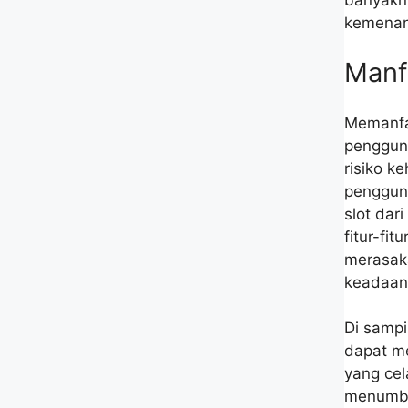
kemenan
Manf
Memanfa
penggun
risiko k
pengguna
slot dar
fitur-fi
merasaka
keadaan 
Di sampi
dapat m
yang cel
menumbu