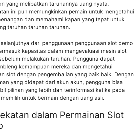
an yang melibatkan taruhannya uang nyata.
tan ini pun memungkinkan pemain untuk mengetahui
menangan dan memahami kapan yang tepat untuk
g taruhan taruhan taruhan.
 selanjutnya dari penggunaan penggunaan slot demo
ermasuk kapasitas dalam mengevaluasi mesin slot
k sebelum melakukan taruhan. Pengguna dapat
bleng kemampuan mereka dan mengetahui
an slot dengan pengembalian yang baik baik. Dengan
man yang didapat dari akun akun, pengguna bisa
l pilihan yang lebih dan terinformasi ketika pada
 memilih untuk bermain dengan uang asli.
ekatan dalam Permainan Slot
o