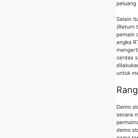
peluang
Selain i
(Return 
pemain 
angka R
mengert
cerdas 
dilakuka
untuk m
Rang
Demo sl
secara m
permain
demo sl
game tan