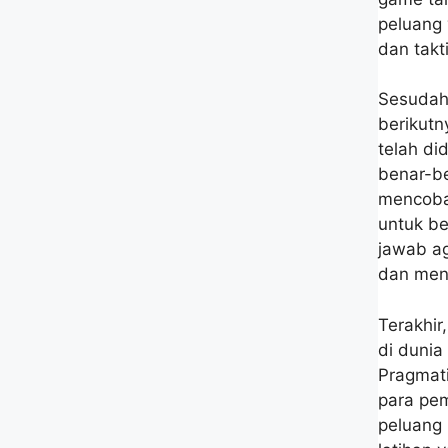
peluang
dan takt
Sesudah
berikutn
telah d
benar-be
mencoba
untuk b
jawab a
dan men
Terakhir
di dunia
Pragmat
para pem
peluang 