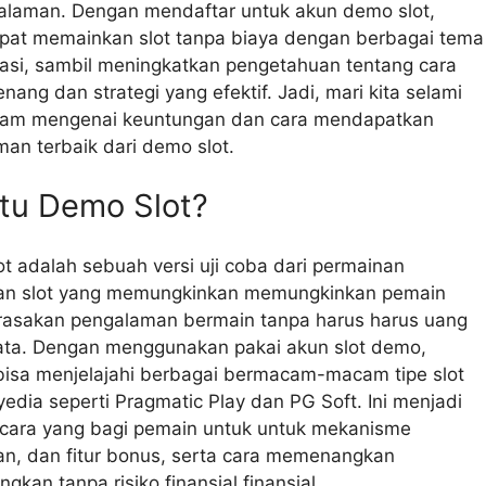
alaman. Dengan mendaftar untuk akun demo slot,
pat memainkan slot tanpa biaya dengan berbagai tema
asi, sambil meningkatkan pengetahuan tentang cara
nang dan strategi yang efektif. Jadi, mari kita selami
alam mengenai keuntungan dan cara mendapatkan
an terbaik dari demo slot.
itu Demo Slot?
t adalah sebuah versi uji coba dari permainan
an slot yang memungkinkan memungkinkan pemain
rasakan pengalaman bermain tanpa harus harus uang
ata. Dengan menggunakan pakai akun slot demo,
bisa menjelajahi berbagai bermacam-macam tipe slot
yedia seperti Pragmatic Play dan PG Soft. Ini menjadi
 cara yang bagi pemain untuk untuk mekanisme
n, dan fitur bonus, serta cara memenangkan
kan tanpa risiko finansial finansial.