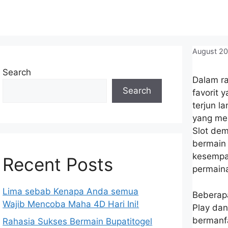
August 20
Search
Dalam ra
Search
favorit 
terjun l
yang me
Slot de
bermain 
kesempa
Recent Posts
permain
Lima sebab Kenapa Anda semua
Beberap
Wajib Mencoba Maha 4D Hari Ini!
Play da
bermanf
Rahasia Sukses Bermain Bupatitogel