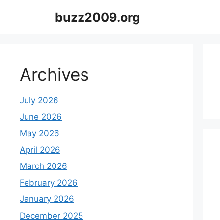
Skip
buzz2009.org
to
content
Archives
July 2026
June 2026
May 2026
April 2026
March 2026
February 2026
January 2026
December 2025