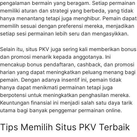
pengalaman bermain yang beragam. Setiap permainan
memiliki aturan dan strategi yang berbeda, yang tidak
hanya menantang tetapi juga menghibur. Pemain dapat
memilih sesuai dengan preferensi mereka, menjadikan
setiap sesi permainan lebih seru dan mengasyikkan.
Selain itu, situs PKV juga sering kali memberikan bonus
dan promosi menarik kepada anggotanya. Ini
mencakup bonus pendaftaran, cashback, dan promosi
harian yang dapat meningkatkan peluang menang bagi
pemain. Dengan adanya insentif ini, pemain tidak
hanya dapat menikmati permainan tetapi juga
berpotensi untuk meningkatkan penghasilan mereka.
Keuntungan finansial ini menjadi salah satu daya tarik
utama bagi banyak penggemar permainan online.
Tips Memilih Situs PKV Terbaik