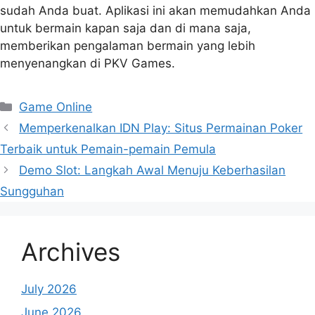
sudah Anda buat. Aplikasi ini akan memudahkan Anda
untuk bermain kapan saja dan di mana saja,
memberikan pengalaman bermain yang lebih
menyenangkan di PKV Games.
Categories
Game Online
Memperkenalkan IDN Play: Situs Permainan Poker
Terbaik untuk Pemain-pemain Pemula
Demo Slot: Langkah Awal Menuju Keberhasilan
Sungguhan
Archives
July 2026
June 2026