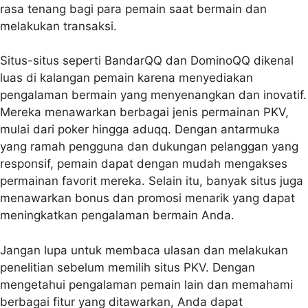
rasa tenang bagi para pemain saat bermain dan
melakukan transaksi.
Situs-situs seperti BandarQQ dan DominoQQ dikenal
luas di kalangan pemain karena menyediakan
pengalaman bermain yang menyenangkan dan inovatif.
Mereka menawarkan berbagai jenis permainan PKV,
mulai dari poker hingga aduqq. Dengan antarmuka
yang ramah pengguna dan dukungan pelanggan yang
responsif, pemain dapat dengan mudah mengakses
permainan favorit mereka. Selain itu, banyak situs juga
menawarkan bonus dan promosi menarik yang dapat
meningkatkan pengalaman bermain Anda.
Jangan lupa untuk membaca ulasan dan melakukan
penelitian sebelum memilih situs PKV. Dengan
mengetahui pengalaman pemain lain dan memahami
berbagai fitur yang ditawarkan, Anda dapat