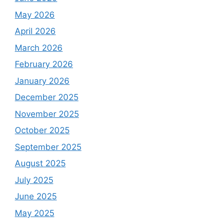
May 2026
April 2026
March 2026
February 2026
January 2026
December 2025
November 2025
October 2025
September 2025
August 2025
July 2025
June 2025
May 2025