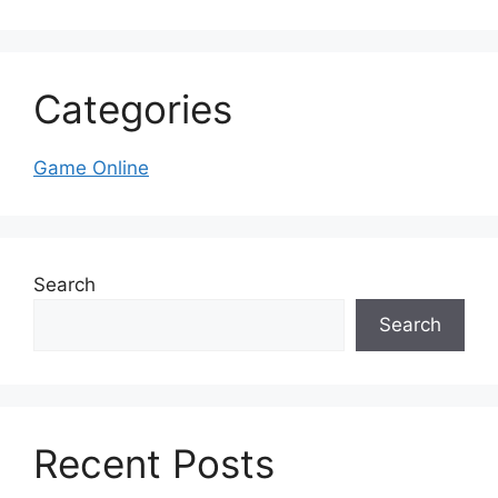
Categories
Game Online
Search
Search
Recent Posts