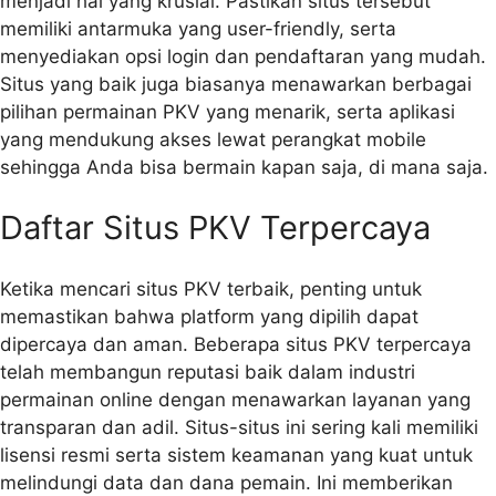
menjadi hal yang krusial. Pastikan situs tersebut
memiliki antarmuka yang user-friendly, serta
menyediakan opsi login dan pendaftaran yang mudah.
Situs yang baik juga biasanya menawarkan berbagai
pilihan permainan PKV yang menarik, serta aplikasi
yang mendukung akses lewat perangkat mobile
sehingga Anda bisa bermain kapan saja, di mana saja.
Daftar Situs PKV Terpercaya
Ketika mencari situs PKV terbaik, penting untuk
memastikan bahwa platform yang dipilih dapat
dipercaya dan aman. Beberapa situs PKV terpercaya
telah membangun reputasi baik dalam industri
permainan online dengan menawarkan layanan yang
transparan dan adil. Situs-situs ini sering kali memiliki
lisensi resmi serta sistem keamanan yang kuat untuk
melindungi data dan dana pemain. Ini memberikan