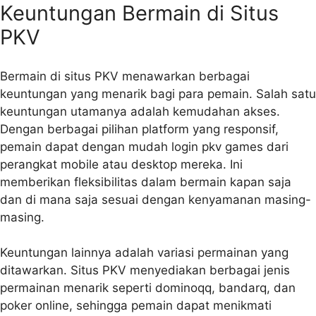
Keuntungan Bermain di Situs
PKV
Bermain di situs PKV menawarkan berbagai
keuntungan yang menarik bagi para pemain. Salah satu
keuntungan utamanya adalah kemudahan akses.
Dengan berbagai pilihan platform yang responsif,
pemain dapat dengan mudah login pkv games dari
perangkat mobile atau desktop mereka. Ini
memberikan fleksibilitas dalam bermain kapan saja
dan di mana saja sesuai dengan kenyamanan masing-
masing.
Keuntungan lainnya adalah variasi permainan yang
ditawarkan. Situs PKV menyediakan berbagai jenis
permainan menarik seperti dominoqq, bandarq, dan
poker online, sehingga pemain dapat menikmati