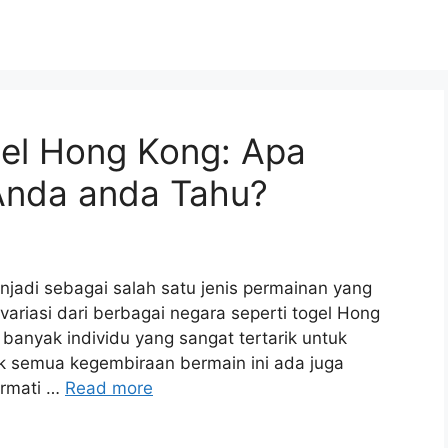
gel Hong Kong: Apa
 Anda anda Tahu?
njadi sebagai salah satu jenis permainan yang
 variasi dari berbagai negara seperti togel Hong
 banyak individu yang sangat tertarik untuk
 semua kegembiraan bermain ini ada juga
ermati …
Read more