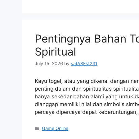
Pentingnya Bahan T
Spiritual
July 15, 2026
by
safASFsf231
Kayu togel, atau yang dikenal dengan na
penting dalam dan spiritualitas spiritualit
hanya sekedar bahan alami yang untuk da
dianggap memiliki nilai dan simbolis simb
percaya dipercaya dapat keberuntungan,
Categories
Game Online