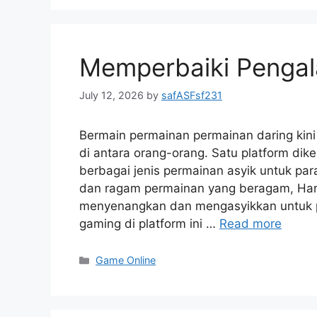
Memperbaiki Penga
July 12, 2026
by
safASFsf231
Bermain permainan permainan daring kini 
di antara orang-orang. Satu platform di
berbagai jenis permainan asyik untuk pa
dan ragam permainan yang beragam, H
menyenangkan dan mengasyikkan untuk 
gaming di platform ini …
Read more
Categories
Game Online