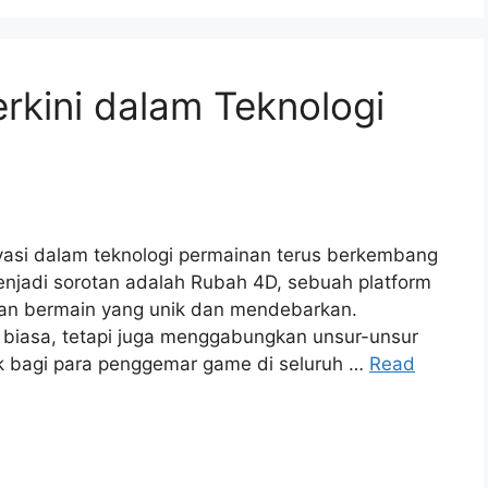
erkini dalam Teknologi
ovasi dalam teknologi permainan terus berkembang
njadi sorotan adalah Rubah 4D, sebuah platform
an bermain yang unik dan mendebarkan.
biasa, tetapi juga menggabungkan unsur-unsur
rik bagi para penggemar game di seluruh …
Read