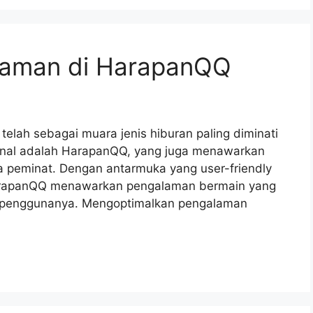
laman di HarapanQQ
telah sebagai muara jenis hiburan paling diminati
kenal adalah HarapanQQ, yang juga menawarkan
ra peminat. Dengan antarmuka yang user-friendly
arapanQQ menawarkan pengalaman bermain yang
penggunanya. Mengoptimalkan pengalaman