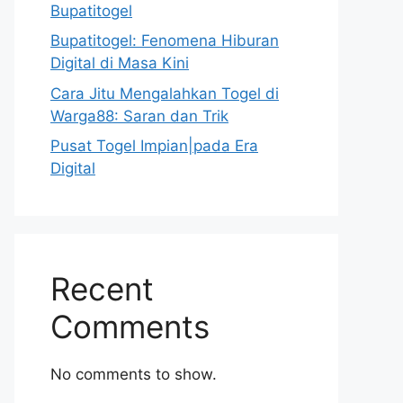
Bupatitogel
Bupatitogel: Fenomena Hiburan
Digital di Masa Kini
Cara Jitu Mengalahkan Togel di
Warga88: Saran dan Trik
Pusat Togel Impian|pada Era
Digital
Recent
Comments
No comments to show.