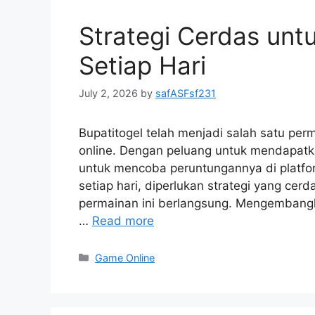
Strategi Cerdas unt
Setiap Hari
July 2, 2026
by
safASFsf231
Bupatitogel telah menjadi salah satu per
online. Dengan peluang untuk mendapatka
untuk mencoba peruntungannya di platfo
setiap hari, diperlukan strategi yang c
permainan ini berlangsung. Mengembangk
…
Read more
Categories
Game Online