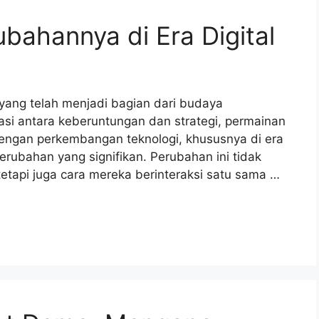
bahannya di Era Digital
 yang telah menjadi bagian dari budaya
si antara keberuntungan dan strategi, permainan
 dengan perkembangan teknologi, khususnya di era
erubahan yang signifikan. Perubahan ini tidak
tapi juga cara mereka berinteraksi satu sama …