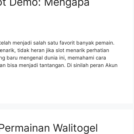
lot Demo: Mengapa
 telah menjadi salah satu favorit banyak pemain.
narik, tidak heran jika slot menarik perhatian
ng baru mengenal dunia ini, memahami cara
an bisa menjadi tantangan. Di sinilah peran Akun
 Permainan Walitogel