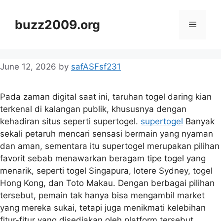
Skip
to
buzz2009.org
Menu
content
June 12, 2026
by
safASFsf231
Pada zaman digital saat ini, taruhan togel daring kian
terkenal di kalangan publik, khususnya dengan
kehadiran situs seperti supertogel.
supertogel
Banyak
sekali petaruh mencari sensasi bermain yang nyaman
dan aman, sementara itu supertogel merupakan pilihan
favorit sebab menawarkan beragam tipe togel yang
menarik, seperti togel Singapura, lotere Sydney, togel
Hong Kong, dan Toto Makau. Dengan berbagai pilihan
tersebut, pemain tak hanya bisa mengambil market
yang mereka sukai, tetapi juga menikmati kelebihan
fitur-fitur yang disediakan oleh platform tersebut.