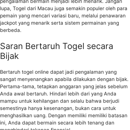
pengalaman bermain menjadi lebih menarik. Jangan
lupa, Togel dari Macau juga semakin populer oleh para
pemain yang mencari variasi baru, melalui penawaran
jackpot yang menarik serta sistem permainan yang
berbeda.
Saran Bertaruh Togel secara
Bijak
Bertaruh togel online dapat jadi pengalaman yang
sangat menyenangkan apabila dilakukan dengan bijak.
Pertama-tama, tetapkan anggaran yang jelas sebelum
Anda awal bertaruh. Hindari lebih dari yang Anda
mampu untuk kehilangan dan selalu bahwa berjudi
semestinya hanya kesenangan, bukan cara untuk
menghasilkan uang. Dengan memiliki memiliki batasan
ini, Anda dapat bermain secara lebih tenang dan
menghindari tekanan finansial.