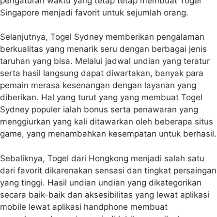
pengaturan waktu yang tetap tetap membuat Togel
Singapore menjadi favorit untuk sejumlah orang.
Selanjutnya, Togel Sydney memberikan pengalaman
berkualitas yang menarik seru dengan berbagai jenis
taruhan yang bisa. Melalui jadwal undian yang teratur
serta hasil langsung dapat diwartakan, banyak para
pemain merasa kesenangan dengan layanan yang
diberikan. Hal yang turut yang yang membuat Togel
Sydney populer ialah bonus serta penawaran yang
menggiurkan yang kali ditawarkan oleh beberapa situs
game, yang menambahkan kesempatan untuk berhasil.
Sebaliknya, Togel dari Hongkong menjadi salah satu
dari favorit dikarenakan sensasi dan tingkat persaingan
yang tinggi. Hasil undian undian yang dikategorikan
secara baik-baik dan aksesibilitas yang lewat aplikasi
mobile lewat aplikasi handphone membuat