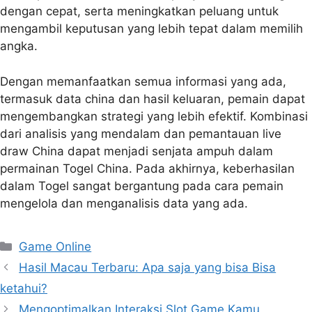
dengan cepat, serta meningkatkan peluang untuk
mengambil keputusan yang lebih tepat dalam memilih
angka.
Dengan memanfaatkan semua informasi yang ada,
termasuk data china dan hasil keluaran, pemain dapat
mengembangkan strategi yang lebih efektif. Kombinasi
dari analisis yang mendalam dan pemantauan live
draw China dapat menjadi senjata ampuh dalam
permainan Togel China. Pada akhirnya, keberhasilan
dalam Togel sangat bergantung pada cara pemain
mengelola dan menganalisis data yang ada.
Categories
Game Online
Hasil Macau Terbaru: Apa saja yang bisa Bisa
ketahui?
Mengoptimalkan Interaksi Slot Game Kamu