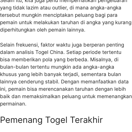
Selain itu, kita juga perlu memperhatikan pengeluaran
yang tidak lazim atau outlier, di mana angka-angka
tersebut mungkin menciptakan peluang bagi para
pemain untuk melakukan taruhan di angka yang kurang
diperhitungkan oleh pemain lainnya.
Selain frekuensi, faktor waktu juga berperan penting
dalam analisis Togel China. Setiap periode tertentu
bisa memberikan pola yang berbeda. Misalnya, di
bulan-bulan tertentu mungkin ada angka-angka
khusus yang lebih banyak terjadi, sementara bulan
lainnya cenderung stabil. Dengan memanfaatkan data
ini, pemain bisa merencanakan taruhan dengan lebih
baik dan memaksimalkan peluang untuk memenangkan
permainan.
Pemenang Togel Terakhir