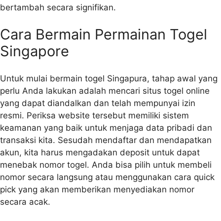
bertambah secara signifikan.
Cara Bermain Permainan Togel
Singapore
Untuk mulai bermain togel Singapura, tahap awal yang
perlu Anda lakukan adalah mencari situs togel online
yang dapat diandalkan dan telah mempunyai izin
resmi. Periksa website tersebut memiliki sistem
keamanan yang baik untuk menjaga data pribadi dan
transaksi kita. Sesudah mendaftar dan mendapatkan
akun, kita harus mengadakan deposit untuk dapat
menebak nomor togel. Anda bisa pilih untuk membeli
nomor secara langsung atau menggunakan cara quick
pick yang akan memberikan menyediakan nomor
secara acak.