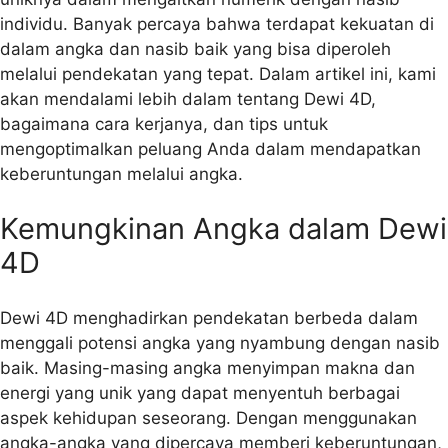
individu. Banyak percaya bahwa terdapat kekuatan di
dalam angka dan nasib baik yang bisa diperoleh
melalui pendekatan yang tepat. Dalam artikel ini, kami
akan mendalami lebih dalam tentang Dewi 4D,
bagaimana cara kerjanya, dan tips untuk
mengoptimalkan peluang Anda dalam mendapatkan
keberuntungan melalui angka.
Kemungkinan Angka dalam Dewi
4D
Dewi 4D menghadirkan pendekatan berbeda dalam
menggali potensi angka yang nyambung dengan nasib
baik. Masing-masing angka menyimpan makna dan
energi yang unik yang dapat menyentuh berbagai
aspek kehidupan seseorang. Dengan menggunakan
angka-angka yang dipercaya memberi keberuntungan,