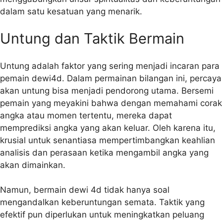
dalam satu kesatuan yang menarik.
Untung dan Taktik Bermain
Untung adalah faktor yang sering menjadi incaran para
pemain dewi4d. Dalam permainan bilangan ini, percaya
akan untung bisa menjadi pendorong utama. Bersemi
pemain yang meyakini bahwa dengan memahami corak
angka atau momen tertentu, mereka dapat
memprediksi angka yang akan keluar. Oleh karena itu,
krusial untuk senantiasa mempertimbangkan keahlian
analisis dan perasaan ketika mengambil angka yang
akan dimainkan.
Namun, bermain dewi 4d tidak hanya soal
mengandalkan keberuntungan semata. Taktik yang
efektif pun diperlukan untuk meningkatkan peluang