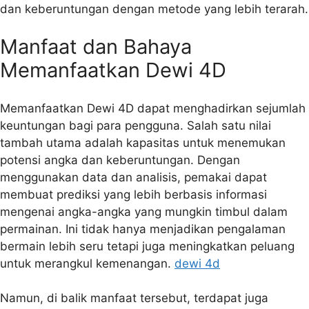
dan keberuntungan dengan metode yang lebih terarah.
Manfaat dan Bahaya
Memanfaatkan Dewi 4D
Memanfaatkan Dewi 4D dapat menghadirkan sejumlah
keuntungan bagi para pengguna. Salah satu nilai
tambah utama adalah kapasitas untuk menemukan
potensi angka dan keberuntungan. Dengan
menggunakan data dan analisis, pemakai dapat
membuat prediksi yang lebih berbasis informasi
mengenai angka-angka yang mungkin timbul dalam
permainan. Ini tidak hanya menjadikan pengalaman
bermain lebih seru tetapi juga meningkatkan peluang
untuk merangkul kemenangan.
dewi 4d
Namun, di balik manfaat tersebut, terdapat juga