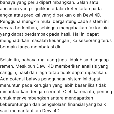
bahaya yang perlu dipertimbangkan. Salah satu
ancaman yang signifikan adalah keterikatan pada
angka atau prediksi yang diberikan oleh Dewi 4D.
Pengguna mungkin mulai bergantung pada sistem ini
secara berlebihan, sehingga mengabaikan faktor lain
yang dapat berdampak pada hasil. Hal ini dapat
menghadirkan masalah keuangan jika seseorang terus
bermain tanpa membatasi diri.
Selain itu, bahaya rugi uang juga tidak bisa dianggap
remeh. Meskipun Dewi 4D memberikan analisis yang
canggih, hasil dari laga tetap tidak dapat dipastikan.
Ada potensi bahwa penggunaan sistem ini dapat
menuntun pada kerugian yang lebih besar jika tidak
dimanfaatkan dengan cermat. Oleh karena itu, penting
untuk menyeimbangkan antara mendapatkan
keberuntungan dan pengelolaan finansial yang baik
saat memanfaatkan Dewi 4D.