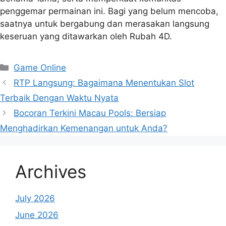
penggemar permainan ini. Bagi yang belum mencoba,
saatnya untuk bergabung dan merasakan langsung
keseruan yang ditawarkan oleh Rubah 4D.
Categories
Game Online
RTP Langsung: Bagaimana Menentukan Slot
Terbaik Dengan Waktu Nyata
Bocoran Terkini Macau Pools: Bersiap
Menghadirkan Kemenangan untuk Anda?
Archives
July 2026
June 2026