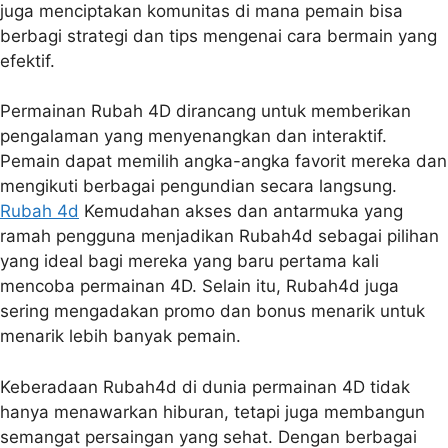
juga menciptakan komunitas di mana pemain bisa
berbagi strategi dan tips mengenai cara bermain yang
efektif.
Permainan Rubah 4D dirancang untuk memberikan
pengalaman yang menyenangkan dan interaktif.
Pemain dapat memilih angka-angka favorit mereka dan
mengikuti berbagai pengundian secara langsung.
Rubah 4d
Kemudahan akses dan antarmuka yang
ramah pengguna menjadikan Rubah4d sebagai pilihan
yang ideal bagi mereka yang baru pertama kali
mencoba permainan 4D. Selain itu, Rubah4d juga
sering mengadakan promo dan bonus menarik untuk
menarik lebih banyak pemain.
Keberadaan Rubah4d di dunia permainan 4D tidak
hanya menawarkan hiburan, tetapi juga membangun
semangat persaingan yang sehat. Dengan berbagai