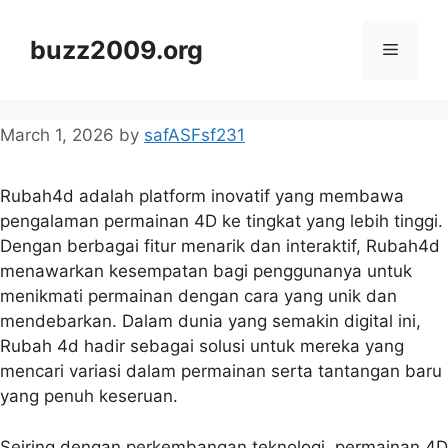
Skip
to
buzz2009.org
Menu
content
March 1, 2026
by
safASFsf231
Rubah4d adalah platform inovatif yang membawa
pengalaman permainan 4D ke tingkat yang lebih tinggi.
Dengan berbagai fitur menarik dan interaktif, Rubah4d
menawarkan kesempatan bagi penggunanya untuk
menikmati permainan dengan cara yang unik dan
mendebarkan. Dalam dunia yang semakin digital ini,
Rubah 4d hadir sebagai solusi untuk mereka yang
mencari variasi dalam permainan serta tantangan baru
yang penuh keseruan.
Seiring dengan perkembangan teknologi, permainan 4D