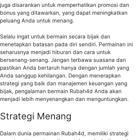
juga disarankan untuk memperhatikan promosi dan
bonus yang ditawarkan, yang dapat meningkatkan
peluang Anda untuk menang.
Selalu ingat untuk bermain secara bijak dan
menetapkan batasan pada diri sendiri. Permainan ini
seharusnya menjadi hiburan dan cara untuk
bersenang-senang. Jangan terbawa suasana dan
pastikan Anda bertaruh hanya dengan jumlah yang
Anda sanggup kehilangan. Dengan menerapkan
strategi yang baik dan manajemen keuangan yang
bijak, pengalaman bermain Rubah4d Anda akan
menjadi lebih menyenangkan dan menguntungkan.
Strategi Menang
Dalam dunia permainan Rubah4d, memiliki strategi