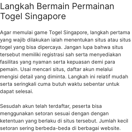
Langkah Bermain Permainan
Togel Singapore
Agar memulai game Togel Singapore, langkah pertama
yang wajib dilakukan ialah menentukan situs atau situs
togel yang bisa dipercaya. Jangan lupa bahwa situs
tersebut memiliki registrasi sah serta menyediakan
fasilitas yang nyaman serta kepuasan demi para
pemain. Usai mencari situs, daftar akun melalui
mengisi detail yang diminta. Langkah ini relatif mudah
serta seringkali cuma butuh waktu sebentar untuk
dapat selesai.
Sesudah akun telah terdaftar, peserta bisa
menggunakan setoran sesuai dengan dengan
ketentuan yang berlaku di situs tersebut. Jumlah kecil
setoran sering berbeda-beda di berbagai website.