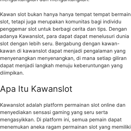
Kawan slot bukan hanya hanya tempat tempat bermain
slot, tetapi juga merupakan komunitas bagi individu
penggemar slot untuk berbagi cerita dan tips. Dengan
adanya Kawanslot, para dapat dapat menelusuri dunia
slot dengan lebih seru. Bergabung dengan kawan-
kawan di kawanslot dapat menjadi pengalaman yang
menyenangkan menyenangkan, di mana setiap giliran
dapat menjadi langkah menuju keberuntungan yang
diimpikan.
Apa Itu Kawanslot
Kawanslot adalah platform permainan slot online dan
menyediakan sensasi gaming yang seru serta
mengasyikkan. Di platform ini, semua pemain dapat
menemukan aneka ragam permainan slot yang memiliki