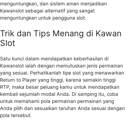
menguntungkan, dan sistem aman menjadikan
Kawanslot sebagai alternatif yang sangat
menguntungkan untuk pengguna slot.
Trik dan Tips Menang di Kawan
Slot
Satu kunci dalam mendapatkan keberhasilan di
Kawanslot ialah dengan memutuskan jenis permainan
yang sesuai. Perhatikanlah tipe slot yang menawarkan
Return to Player yang tinggi, karena semakin tinggi
RTP, maka besar peluang kamu untuk mendapatkan
kembali sejumlah modal Anda. Di samping itu, coba
untuk memahami pola permainan permainan yang
Anda pilih dan sesuaikan taruhan Anda sesuai dengan
pola tersebut.