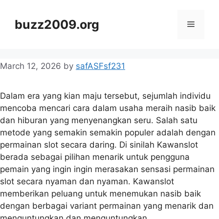
Skip
to
buzz2009.org
Menu
content
March 12, 2026
by
safASFsf231
Dalam era yang kian maju tersebut, sejumlah individu
mencoba mencari cara dalam usaha meraih nasib baik
dan hiburan yang menyenangkan seru. Salah satu
metode yang semakin semakin populer adalah dengan
permainan slot secara daring. Di sinilah Kawanslot
berada sebagai pilihan menarik untuk pengguna
pemain yang ingin ingin merasakan sensasi permainan
slot secara nyaman dan nyaman. Kawanslot
memberikan peluang untuk menemukan nasib baik
dengan berbagai variant permainan yang menarik dan
menguntungkan dan menguntungkan.