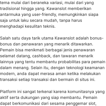
tema mulai dari beraneka variasi, mulai dari yang
tradisional hingga yang. Kawanslot memberikan
antarmuka yang user-friendly, memungkinkan siapa
saja untuk laku secara mudah, tanpa harus
menghadapi kesulitan teknis.
Salah satu daya tarik utama Kawanslot adalah bonus-
bonus dan penawaran yang menarik ditawarkan.
Pemain bisa menikmati berbagai jenis penawaran
selamat datang, cashback, dan tawaran menarik
lainnya yang tentu membantu probabilitas para pemain
dalam menang. Selain itu, dengan teknologi keamanan
modern, anda dapat merasa aman ketika melakukan
transaksi setiap transaksi dan bermain di situs ini.
Platform ini sangat terkenal karena komunitasnya yang
aktif serta dukungan yang siap membantu. Pemain
dapat berkomunikasi dari sesama penggemar slot,