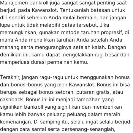
Manajemen bankroll juga sangat sangat penting saat
berjudi pada Kawanslot. Tentukanlah batasan untuk
diri sendiri sebelum Anda mulai bermain, dan jangan
lupa untuk tidak melebihi batas tersebut. Jika
memungkinkan, gunakan metode taruhan progresif, di
mana Anda menaikkan taruhan Anda setelah Anda
menang serta menguranginya setelah kalah. Dengan
demikian ini, kamu dapat mengelakkan rugi besar dan
memperluas durasi permainan kamu.
Terakhir, jangan ragu-ragu untuk menggunakan bonus
dan bonus-bonus yang oleh Kawanslot. Bonus ini bisa
berupa sebagai bonus setoran, putaran gratis, atau
cashback. Bonus ini ini menjadi tambahan yang
signifikan bankroll yang signifikan dan memberikan
kamu lebih banyak peluang peluang dalam meraih
kemenangan. Di samping itu, selalu ingat selalu berjudi
dengan cara santai serta bersenang-senanglah,