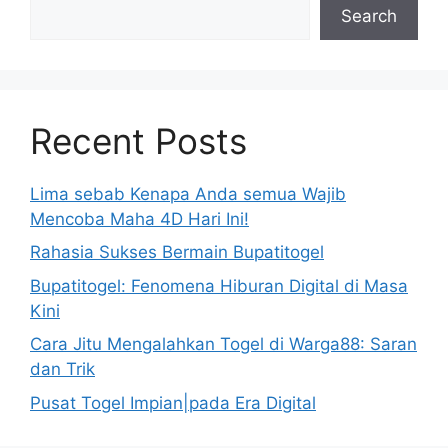
Search
Recent Posts
Lima sebab Kenapa Anda semua Wajib
Mencoba Maha 4D Hari Ini!
Rahasia Sukses Bermain Bupatitogel
Bupatitogel: Fenomena Hiburan Digital di Masa
Kini
Cara Jitu Mengalahkan Togel di Warga88: Saran
dan Trik
Pusat Togel Impian|pada Era Digital