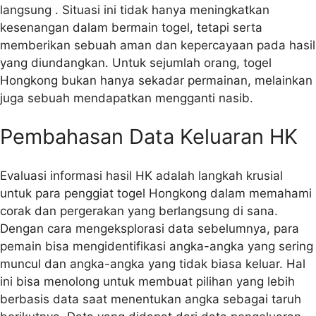
langsung . Situasi ini tidak hanya meningkatkan
kesenangan dalam bermain togel, tetapi serta
memberikan sebuah aman dan kepercayaan pada hasil
yang diundangkan. Untuk sejumlah orang, togel
Hongkong bukan hanya sekadar permainan, melainkan
juga sebuah mendapatkan mengganti nasib.
Pembahasan Data Keluaran HK
Evaluasi informasi hasil HK adalah langkah krusial
untuk para penggiat togel Hongkong dalam memahami
corak dan pergerakan yang berlangsung di sana.
Dengan cara mengeksplorasi data sebelumnya, para
pemain bisa mengidentifikasi angka-angka yang sering
muncul dan angka-angka yang tidak biasa keluar. Hal
ini bisa menolong untuk membuat pilihan yang lebih
berbasis data saat menentukan angka sebagai taruh