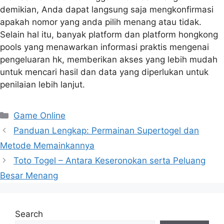
demikian, Anda dapat langsung saja mengkonfirmasi
apakah nomor yang anda pilih menang atau tidak.
Selain hal itu, banyak platform dan platform hongkong
pools yang menawarkan informasi praktis mengenai
pengeluaran hk, memberikan akses yang lebih mudah
untuk mencari hasil dan data yang diperlukan untuk
penilaian lebih lanjut.
Categories
Game Online
Panduan Lengkap: Permainan Supertogel dan
Metode Memainkannya
Toto Togel – Antara Keseronokan serta Peluang
Besar Menang
Search