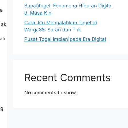
Bupatitogel: Fenomena Hiburan Digital
na
di Masa Kini
Cara Jitu Mengalahkan Togel di
dak
Warga88: Saran dan Trik
ali
Pusat Togel Impian|pada Era Digital
Recent Comments
No comments to show.
ng