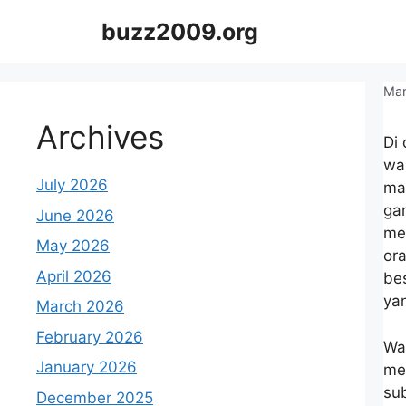
Skip
buzz2009.org
to
content
Mar
Archives
Di 
wal
July 2026
ma
ga
June 2026
me
May 2026
ora
April 2026
bes
ya
March 2026
February 2026
Wa
January 2026
me
su
December 2025