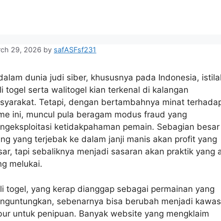
ch 29, 2026
by
safASFsf231
dalam dunia judi siber, khususnya pada Indonesia, istil
i togel serta walitogel kian terkenal di kalangan
syarakat. Tetapi, dengan bertambahnya minat terhada
me ini, muncul pula beragam modus fraud yang
ngeksploitasi ketidakpahaman pemain. Sebagian besar
ng yang terjebak ke dalam janji manis akan profit yang
ar, tapi sebaliknya menjadi sasaran akan praktik yang a
ng melukai.
li togel, yang kerap dianggap sebagai permainan yang
nguntungkan, sebenarnya bisa berubah menjadi kawa
bur untuk penipuan. Banyak website yang mengklaim