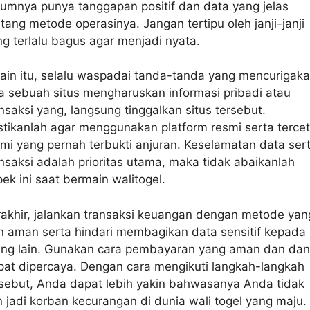
umnya punya tanggapan positif dan data yang jelas
tang metode operasinya. Jangan tertipu oleh janji-janji
g terlalu bagus agar menjadi nyata.
lain itu, selalu waspadai tanda-tanda yang mencurigaka
ka sebuah situs mengharuskan informasi pribadi atau
nsaksi yang, langsung tinggalkan situs tersebut.
stikanlah agar menggunakan platform resmi serta terce
smi yang pernah terbukti anjuran. Keselamatan data ser
nsaksi adalah prioritas utama, maka tidak abaikanlah
ek ini saat bermain walitogel.
rakhir, jalankan transaksi keuangan dengan metode yan
n aman serta hindari membagikan data sensitif kepada
ang lain. Gunakan cara pembayaran yang aman dan da
pat dipercaya. Dengan cara mengikuti langkah-langkah
rsebut, Anda dapat lebih yakin bahwasanya Anda tidak
 jadi korban kecurangan di dunia wali togel yang maju.