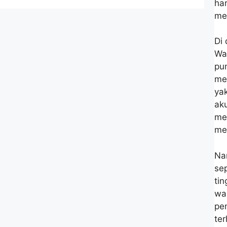
ha
me
Di 
Wa
pu
me
ya
ak
me
me
Na
sep
ti
wal
pe
te