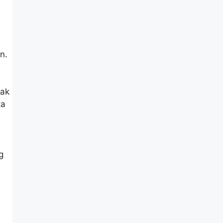
n.
tak
ta
g
n