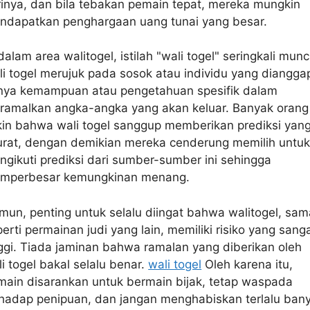
rinya, dan bila tebakan pemain tepat, mereka mungkin
ndapatkan penghargaan uang tunai yang besar.
dalam area walitogel, istilah "wali togel" seringkali munc
li togel merujuk pada sosok atau individu yang diangga
nya kemampuan atau pengetahuan spesifik dalam
ramalkan angka-angka yang akan keluar. Banyak orang
kin bahwa wali togel sanggup memberikan prediksi yan
urat, dengan demikian mereka cenderung memilih untu
ngikuti prediksi dari sumber-sumber ini sehingga
mperbesar kemungkinan menang.
mun, penting untuk selalu diingat bahwa walitogel, sam
erti permainan judi yang lain, memiliki risiko yang sang
nggi. Tiada jaminan bahwa ramalan yang diberikan oleh
i togel bakal selalu benar.
wali togel
Oleh karena itu,
main disarankan untuk bermain bijak, tetap waspada
rhadap penipuan, dan jangan menghabiskan terlalu ban