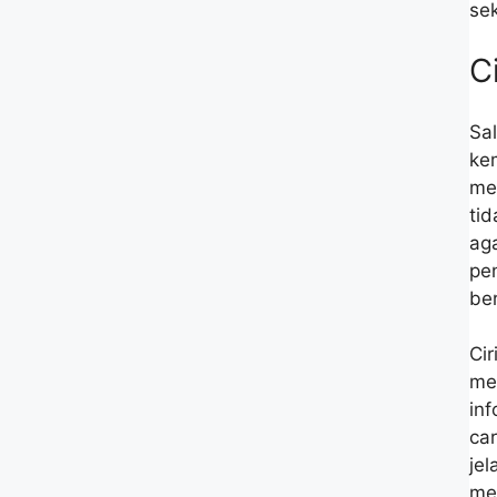
se
C
Sal
ke
mem
tid
ag
pe
be
Cir
me
in
ca
je
me