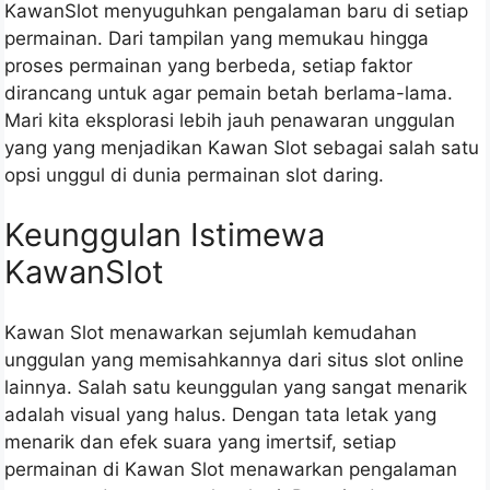
KawanSlot menyuguhkan pengalaman baru di setiap
permainan. Dari tampilan yang memukau hingga
proses permainan yang berbeda, setiap faktor
dirancang untuk agar pemain betah berlama-lama.
Mari kita eksplorasi lebih jauh penawaran unggulan
yang yang menjadikan Kawan Slot sebagai salah satu
opsi unggul di dunia permainan slot daring.
Keunggulan Istimewa
KawanSlot
Kawan Slot menawarkan sejumlah kemudahan
unggulan yang memisahkannya dari situs slot online
lainnya. Salah satu keunggulan yang sangat menarik
adalah visual yang halus. Dengan tata letak yang
menarik dan efek suara yang imertsif, setiap
permainan di Kawan Slot menawarkan pengalaman