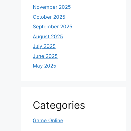
November 2025
October 2025
September 2025
August 2025
July 2025
June 2025
May 2025
Categories
Game Online