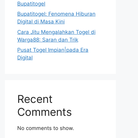
Bupatitogel
Bupatitogel: Fenomena Hiburan
Digital di Masa Kini
Cara Jitu Mengalahkan Togel di
Warga88: Saran dan Trik
Pusat Togel Impian|pada Era
Digital
Recent
Comments
No comments to show.