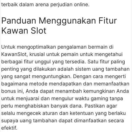
terbaik dalam arena perjudian online.
Panduan Menggunakan Fitur
Kawan Slot
Untuk mengoptimalkan pengalaman bermain di
KawanSlot, krusial untuk pemain untuk mengetahui
berbagai fitur unggul yang tersedia. Satu fitur paling
penting yang dilakukan adalah sistem uang tambahan
yang sangat menguntungkan. Dengan cara mengerti
bagaimana metode mendapatkan dan memanfaatkan
bonus ini, Anda dapat menambah kemungkinan Anda
untuk menjuarai dan mengulur waktu gaming tanpa
perlu menghabiskan banyak dana. Pastikan agar
selalu mengecek aturan dan ketentuan yang berlaku
supaya uang tambahan dapat dimanfaatkan secara
efektif.