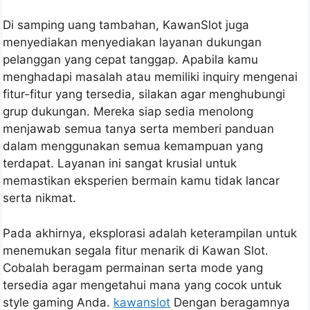
Di samping uang tambahan, KawanSlot juga
menyediakan menyediakan layanan dukungan
pelanggan yang cepat tanggap. Apabila kamu
menghadapi masalah atau memiliki inquiry mengenai
fitur-fitur yang tersedia, silakan agar menghubungi
grup dukungan. Mereka siap sedia menolong
menjawab semua tanya serta memberi panduan
dalam menggunakan semua kemampuan yang
terdapat. Layanan ini sangat krusial untuk
memastikan eksperien bermain kamu tidak lancar
serta nikmat.
Pada akhirnya, eksplorasi adalah keterampilan untuk
menemukan segala fitur menarik di Kawan Slot.
Cobalah beragam permainan serta mode yang
tersedia agar mengetahui mana yang cocok untuk
style gaming Anda.
kawanslot
Dengan beragamnya