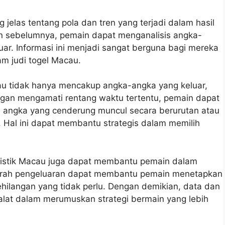
las tentang pola dan tren yang terjadi dalam hasil
n sebelumnya, pemain dapat menganalisis angka-
uar. Informasi ini menjadi sangat berguna bagi mereka
m judi togel Macau.
cau tidak hanya mencakup angka-angka yang keluar,
Dengan mengamati rentang waktu tertentu, pemain dapat
i angka yang cenderung muncul secara berurutan atau
 Hal ini dapat membantu strategis dalam memilih
tistik Macau juga dapat membantu pemain dalam
arah pengeluaran dapat membantu pemain menetapkan
hilangan yang tidak perlu. Dengan demikian, data dan
ga alat dalam merumuskan strategi bermain yang lebih