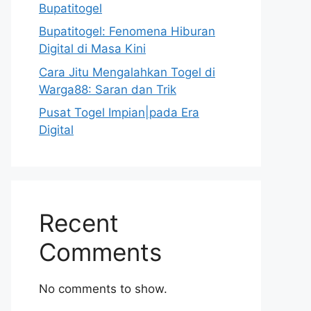
Bupatitogel
Bupatitogel: Fenomena Hiburan
Digital di Masa Kini
Cara Jitu Mengalahkan Togel di
Warga88: Saran dan Trik
Pusat Togel Impian|pada Era
Digital
Recent
Comments
No comments to show.