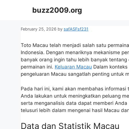
Skip
buzz2009.org
to
content
February 25, 2026
by
safASFsf231
Toto Macau telah menjadi salah satu permainan
Indonesia. Dengan menariknya mekanisme pe
banyak orang ingin tahu lebih banyak tentan
permainan ini.
Keluaran Macau
Dalam konteks 
pengeluaran Macau sangatlah penting untuk m
Pada hari ini, kami akan membahas informasi 
Anda lakukan untuk meningkatkan peluang me
serta menganalisis data dapat memberi Anda k
telusuri lebih dalam mengenai hasil Macau dan
Data dan Statistik Macau