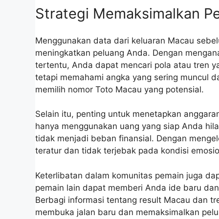
Strategi Memaksimalkan P
Menggunakan data dari keluaran Macau sebelu
meningkatkan peluang Anda. Dengan menganal
tertentu, Anda dapat mencari pola atau tren 
tetapi memahami angka yang sering muncul d
memilih nomor Toto Macau yang potensial.
Selain itu, penting untuk menetapkan anggar
hanya menggunakan uang yang siap Anda hil
tidak menjadi beban finansial. Dengan menge
teratur dan tidak terjebak pada kondisi emos
Keterlibatan dalam komunitas pemain juga dap
pemain lain dapat memberi Anda ide baru dan
Berbagi informasi tentang result Macau dan tre
membuka jalan baru dan memaksimalkan pelu