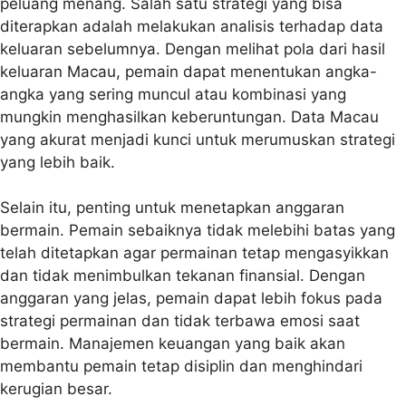
peluang menang. Salah satu strategi yang bisa
diterapkan adalah melakukan analisis terhadap data
keluaran sebelumnya. Dengan melihat pola dari hasil
keluaran Macau, pemain dapat menentukan angka-
angka yang sering muncul atau kombinasi yang
mungkin menghasilkan keberuntungan. Data Macau
yang akurat menjadi kunci untuk merumuskan strategi
yang lebih baik.
Selain itu, penting untuk menetapkan anggaran
bermain. Pemain sebaiknya tidak melebihi batas yang
telah ditetapkan agar permainan tetap mengasyikkan
dan tidak menimbulkan tekanan finansial. Dengan
anggaran yang jelas, pemain dapat lebih fokus pada
strategi permainan dan tidak terbawa emosi saat
bermain. Manajemen keuangan yang baik akan
membantu pemain tetap disiplin dan menghindari
kerugian besar.