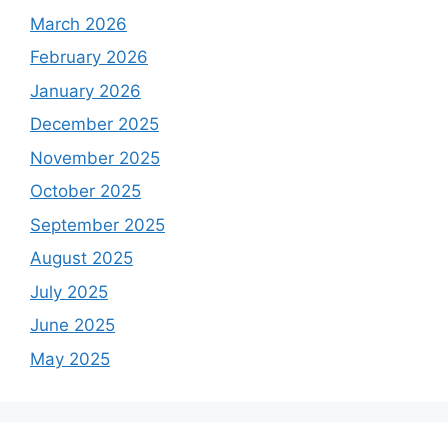
March 2026
February 2026
January 2026
December 2025
November 2025
October 2025
September 2025
August 2025
July 2025
June 2025
May 2025