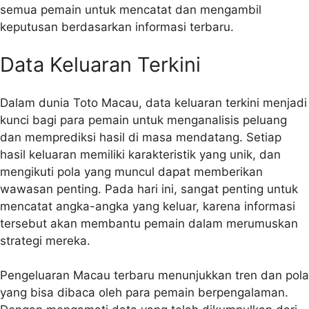
semua pemain untuk mencatat dan mengambil
keputusan berdasarkan informasi terbaru.
Data Keluaran Terkini
Dalam dunia Toto Macau, data keluaran terkini menjadi
kunci bagi para pemain untuk menganalisis peluang
dan memprediksi hasil di masa mendatang. Setiap
hasil keluaran memiliki karakteristik yang unik, dan
mengikuti pola yang muncul dapat memberikan
wawasan penting. Pada hari ini, sangat penting untuk
mencatat angka-angka yang keluar, karena informasi
tersebut akan membantu pemain dalam merumuskan
strategi mereka.
Pengeluaran Macau terbaru menunjukkan tren dan pola
yang bisa dibaca oleh para pemain berpengalaman.