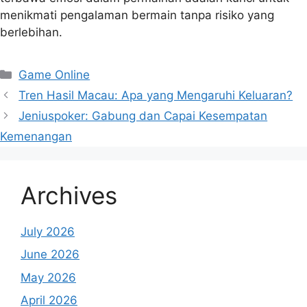
menikmati pengalaman bermain tanpa risiko yang
berlebihan.
Categories
Game Online
Tren Hasil Macau: Apa yang Mengaruhi Keluaran?
Jeniuspoker: Gabung dan Capai Kesempatan
Kemenangan
Archives
July 2026
June 2026
May 2026
April 2026