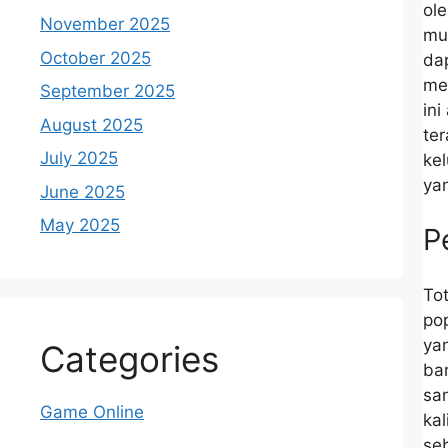
ol
November 2025
mu
October 2025
da
me
September 2025
in
August 2025
ter
July 2025
ke
ya
June 2025
May 2025
P
To
po
ya
Categories
ba
sa
Game Online
kal
se