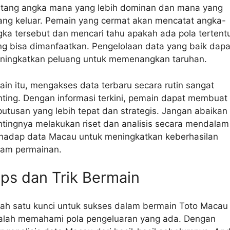
ntang angka mana yang lebih dominan dan mana yang
rang keluar. Pemain yang cermat akan mencatat angka-
gka tersebut dan mencari tahu apakah ada pola tertent
ng bisa dimanfaatkan. Pengelolaan data yang baik dapa
ningkatkan peluang untuk memenangkan taruhan.
ain itu, mengakses data terbaru secara rutin sangat
nting. Dengan informasi terkini, pemain dapat membuat
putusan yang lebih tepat dan strategis. Jangan abaikan
ntingnya melakukan riset dan analisis secara mendalam
rhadap data Macau untuk meningkatkan keberhasilan
lam permainan.
ips dan Trik Bermain
lah satu kunci untuk sukses dalam bermain Toto Macau
alah memahami pola pengeluaran yang ada. Dengan