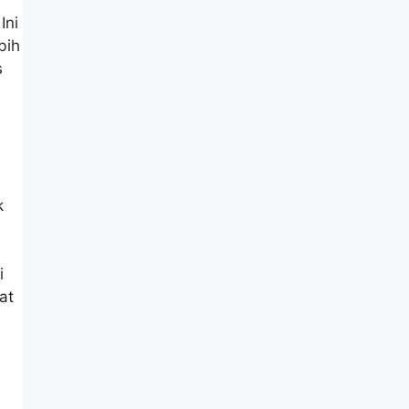
Ini
bih
s
k
i
at