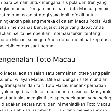
eh para pemain untuk menganalisis pola dan tren yang
ngkin muncul. Dengan memahami data Macau, pemain
pat merumuskan strategi yang lebih efektif untuk
ningkatkan peluang mereka di dalam Macau Pools. Arti
i akan membahas berbagai strategi yang dapat Anda
apkan, serta memberikan informasi terkini tentang
luaran Macau, sehingga Anda dapat membuat keputus
ng lebih cerdas saat bermain.
engenalan Toto Macau
to Macau adalah salah satu permainan lotere yang palin
puler di wilayah Macau. Dikenal dengan sistem undian
ng transparan dan fair, Toto Macau menarik perhatian
nyak penjudi baik lokal maupun internasional. Masyarak
ngat antusias mengikuti setiap pengeluaran, yang serin
i diadakan secara rutin, dan ini menjadikan Toto Macau
bagai salah satu sumber hiburan yang menyenangkan.