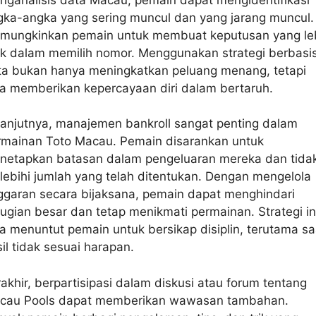
gka-angka yang sering muncul dan yang jarang muncul. 
mungkinkan pemain untuk membuat keputusan yang le
ik dalam memilih nomor. Menggunakan strategi berbasi
ta bukan hanya meningkatkan peluang menang, tetapi
ga memberikan kepercayaan diri dalam bertaruh.
lanjutnya, manajemen bankroll sangat penting dalam
rmainan Toto Macau. Pemain disarankan untuk
netapkan batasan dalam pengeluaran mereka dan tida
lebihi jumlah yang telah ditentukan. Dengan mengelola
ggaran secara bijaksana, pemain dapat menghindari
ugian besar dan tetap menikmati permainan. Strategi in
ga menuntut pemain untuk bersikap disiplin, terutama sa
il tidak sesuai harapan.
akhir, berpartisipasi dalam diskusi atau forum tentang
cau Pools dapat memberikan wawasan tambahan.