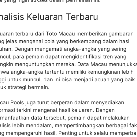
nalisis Keluaran Terbaru
luaran terbaru dari Toto Macau memberikan gambaran
ng jelas mengenai pola yang berkembang dalam hasil
ruhan. Dengan mengamati angka-angka yang sering
ncul, para pemain dapat mengidentifikasi tren yang
ngkin menguntungkan mereka. Data Macau menunjukk
hwa angka-angka tertentu memiliki kemungkinan lebih
ggi untuk muncul, dan ini bisa menjadi acuan yang baik
uk strategi bermain.
cau Pools juga turut berperan dalam menyediakan
ormasi terkini mengenai hasil keluaran. Dengan
manfaatkan data tersebut, pemain dapat melakukan
alisis lebih mendalam, mempertimbangkan berbagai fak
ng mempengaruhi hasil. Penting untuk selalu memperba