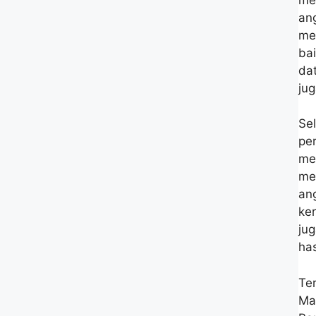
an
me
ba
da
ju
Se
pe
me
me
an
ker
ju
has
Ter
Ma