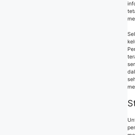
in
te
me
Se
ke
Pe
te
se
da
se
me
S
Un
pe
me