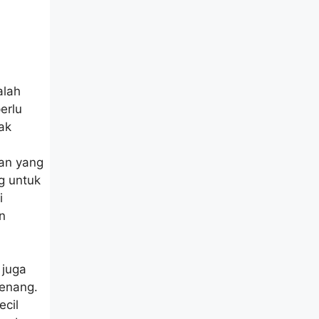
alah
erlu
ak
an yang
g untuk
i
n
 juga
menang.
ecil