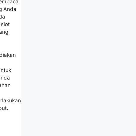
Membaca
ng Anda
da
slot
yang
diakan
untuk
Anda
ahan
rlakukan
but.