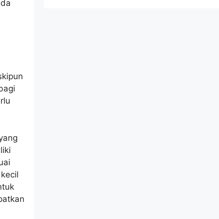
ada
skipun
bagi
rlu
 yang
iki
uai
kecil
ntuk
patkan