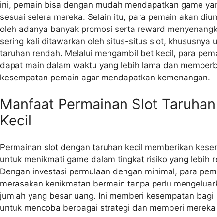
ini, pemain bisa dengan mudah mendapatkan game ya
sesuai selera mereka. Selain itu, para pemain akan diu
oleh adanya banyak promosi serta reward menyenang
sering kali ditawarkan oleh situs-situs slot, khususnya 
taruhan rendah. Melalui mengambil bet kecil, para pem
dapat main dalam waktu yang lebih lama dan memper
kesempatan pemain agar mendapatkan kemenangan.
Manfaat Permainan Slot Taruhan
Kecil
Permainan slot dengan taruhan kecil memberikan kes
untuk menikmati game dalam tingkat risiko yang lebih 
Dengan investasi permulaan dengan minimal, para pem
merasakan kenikmatan bermain tanpa perlu mengeluar
jumlah yang besar uang. Ini memberi kesempatan bagi
untuk mencoba berbagai strategi dan memberi mereka