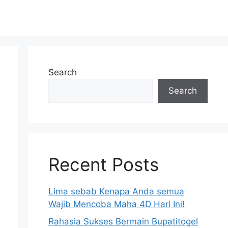
Search
Search
Recent Posts
Lima sebab Kenapa Anda semua
Wajib Mencoba Maha 4D Hari Ini!
Rahasia Sukses Bermain Bupatitogel