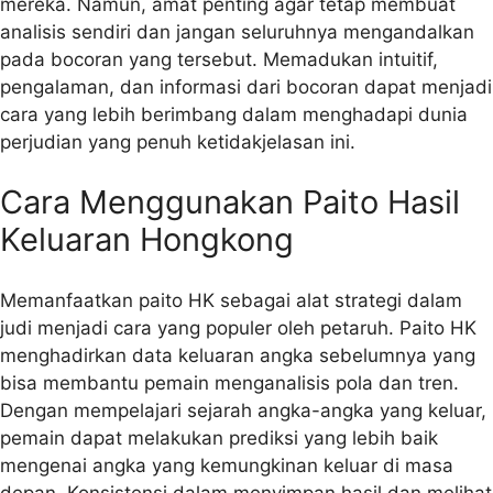
mereka. Namun, amat penting agar tetap membuat
analisis sendiri dan jangan seluruhnya mengandalkan
pada bocoran yang tersebut. Memadukan intuitif,
pengalaman, dan informasi dari bocoran dapat menjadi
cara yang lebih berimbang dalam menghadapi dunia
perjudian yang penuh ketidakjelasan ini.
Cara Menggunakan Paito Hasil
Keluaran Hongkong
Memanfaatkan paito HK sebagai alat strategi dalam
judi menjadi cara yang populer oleh petaruh. Paito HK
menghadirkan data keluaran angka sebelumnya yang
bisa membantu pemain menganalisis pola dan tren.
Dengan mempelajari sejarah angka-angka yang keluar,
pemain dapat melakukan prediksi yang lebih baik
mengenai angka yang kemungkinan keluar di masa
depan. Konsistensi dalam menyimpan hasil dan melihat