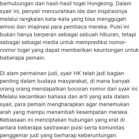
berhubungan dari hasil-hasil togel Hongkong. Dalam
syair ini, penyair mencurahkan ide dan inspirasinya
melalui rangkaian kata-kata yang bisa menggugah
emosi dan imajinasi para pembaca mereka. Puisi ini
bukan hanya berperan sebagai sebuah hiburan, tetapi
sebagai sebagai media untuk memprediksi nomor-
nomor togel yang dapat memberikan keuntungan untuk
beberapa pemain.
Di alam permainan judi, syair HK telah jadi bagian
penting dalam budaya masyarakat, di mana banyak
orang orang mendapatkan bocoran nomor dari syair ini.
Melalui kecantikan bahasa dan arti yang ada dalam
syair, para pemain mengharapkan agar menemukan
arah yang mampu menambah kesempatan mereka.
Kebiasaan ini menciptakan hubungan yang erat di
antara beberapa sastrawan puisi serta komunitas
penggemar judi yang berharap keberuntungan.