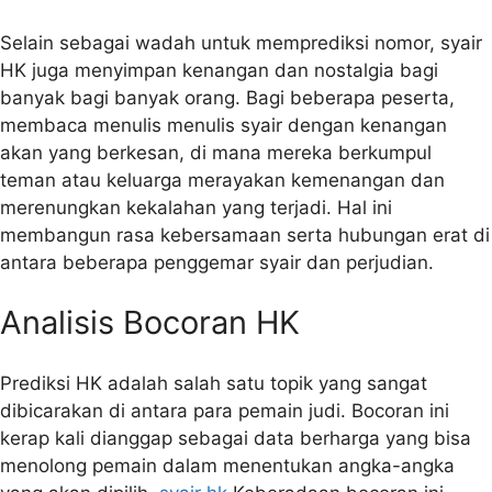
Selain sebagai wadah untuk memprediksi nomor, syair
HK juga menyimpan kenangan dan nostalgia bagi
banyak bagi banyak orang. Bagi beberapa peserta,
membaca menulis menulis syair dengan kenangan
akan yang berkesan, di mana mereka berkumpul
teman atau keluarga merayakan kemenangan dan
merenungkan kekalahan yang terjadi. Hal ini
membangun rasa kebersamaan serta hubungan erat di
antara beberapa penggemar syair dan perjudian.
Analisis Bocoran HK
Prediksi HK adalah salah satu topik yang sangat
dibicarakan di antara para pemain judi. Bocoran ini
kerap kali dianggap sebagai data berharga yang bisa
menolong pemain dalam menentukan angka-angka