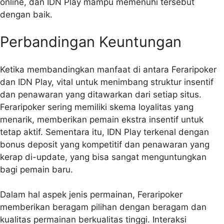
online, dan IDN Play mampu memenuhi tersebut
dengan baik.
Perbandingan Keuntungan
Ketika membandingkan manfaat di antara Feraripoker
dan IDN Play, vital untuk menimbang struktur insentif
dan penawaran yang ditawarkan dari setiap situs.
Feraripoker sering memiliki skema loyalitas yang
menarik, memberikan pemain ekstra insentif untuk
tetap aktif. Sementara itu, IDN Play terkenal dengan
bonus deposit yang kompetitif dan penawaran yang
kerap di-update, yang bisa sangat menguntungkan
bagi pemain baru.
Dalam hal aspek jenis permainan, Feraripoker
memberikan beragam pilihan dengan beragam dan
kualitas permainan berkualitas tinggi. Interaksi