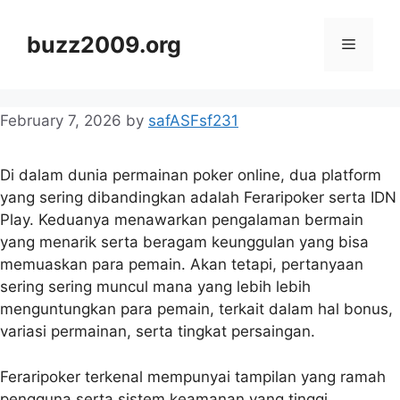
Skip
to
buzz2009.org
Menu
content
February 7, 2026
by
safASFsf231
Di dalam dunia permainan poker online, dua platform
yang sering dibandingkan adalah Feraripoker serta IDN
Play. Keduanya menawarkan pengalaman bermain
yang menarik serta beragam keunggulan yang bisa
memuaskan para pemain. Akan tetapi, pertanyaan
sering sering muncul mana yang lebih lebih
menguntungkan para pemain, terkait dalam hal bonus,
variasi permainan, serta tingkat persaingan.
Feraripoker terkenal mempunyai tampilan yang ramah
pengguna serta sistem keamanan yang tinggi.