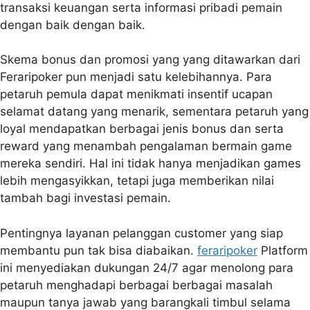
transaksi keuangan serta informasi pribadi pemain
dengan baik dengan baik.
Skema bonus dan promosi yang yang ditawarkan dari
Feraripoker pun menjadi satu kelebihannya. Para
petaruh pemula dapat menikmati insentif ucapan
selamat datang yang menarik, sementara petaruh yang
loyal mendapatkan berbagai jenis bonus dan serta
reward yang menambah pengalaman bermain game
mereka sendiri. Hal ini tidak hanya menjadikan games
lebih mengasyikkan, tetapi juga memberikan nilai
tambah bagi investasi pemain.
Pentingnya layanan pelanggan customer yang siap
membantu pun tak bisa diabaikan.
feraripoker
Platform
ini menyediakan dukungan 24/7 agar menolong para
petaruh menghadapi berbagai berbagai masalah
maupun tanya jawab yang barangkali timbul selama