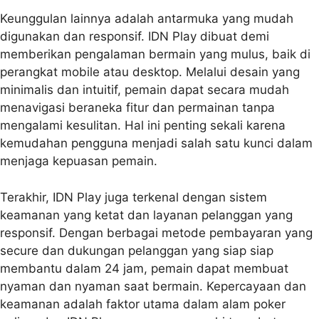
Keunggulan lainnya adalah antarmuka yang mudah
digunakan dan responsif. IDN Play dibuat demi
memberikan pengalaman bermain yang mulus, baik di
perangkat mobile atau desktop. Melalui desain yang
minimalis dan intuitif, pemain dapat secara mudah
menavigasi beraneka fitur dan permainan tanpa
mengalami kesulitan. Hal ini penting sekali karena
kemudahan pengguna menjadi salah satu kunci dalam
menjaga kepuasan pemain.
Terakhir, IDN Play juga terkenal dengan sistem
keamanan yang ketat dan layanan pelanggan yang
responsif. Dengan berbagai metode pembayaran yang
secure dan dukungan pelanggan yang siap siap
membantu dalam 24 jam, pemain dapat membuat
nyaman dan nyaman saat bermain. Kepercayaan dan
keamanan adalah faktor utama dalam alam poker