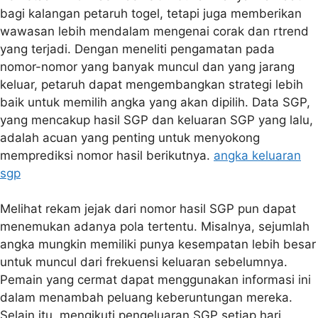
bagi kalangan petaruh togel, tetapi juga memberikan
wawasan lebih mendalam mengenai corak dan rtrend
yang terjadi. Dengan meneliti pengamatan pada
nomor-nomor yang banyak muncul dan yang jarang
keluar, petaruh dapat mengembangkan strategi lebih
baik untuk memilih angka yang akan dipilih. Data SGP,
yang mencakup hasil SGP dan keluaran SGP yang lalu,
adalah acuan yang penting untuk menyokong
memprediksi nomor hasil berikutnya.
angka keluaran
sgp
Melihat rekam jejak dari nomor hasil SGP pun dapat
menemukan adanya pola tertentu. Misalnya, sejumlah
angka mungkin memiliki punya kesempatan lebih besar
untuk muncul dari frekuensi keluaran sebelumnya.
Pemain yang cermat dapat menggunakan informasi ini
dalam menambah peluang keberuntungan mereka.
Selain itu, mengikuti pengeluaran SGP setiap hari