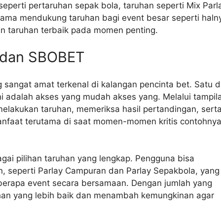
eperti pertaruhan sepak bola, taruhan seperti Mix Parl
 sama mendukung taruhan bagi event besar seperti haln
n taruhan terbaik pada momen penting.
 dan SBOBET
sangat amat terkenal di kalangan pencinta bet. Satu d
i adalah akses yang mudah akses yang. Melalui tampil
elakukan taruhan, memeriksa hasil pertandingan, sert
manfaat terutama di saat momen-momen kritis contohny
gai pilihan taruhan yang lengkap. Pengguna bisa
n, seperti Parlay Campuran dan Parlay Sepakbola, yang
erapa event secara bersamaan. Dengan jumlah yang
ruhan yang lebih baik dan menambah kemungkinan agar