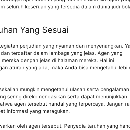
m seluruh keseruan yang tersedia dalam dunia judi bol
uhan Yang Sesuai
i kegiatan perjudian yang nyaman dan menyenangkan. Y
i dan terdaftar dalam lembaga yang jelas. Agen yang
mereka dengan jelas di halaman mereka. Hal ini
gan aturan yang ada, maka Anda bisa mengetahui lebi
a sekalian mungkin mengetahui ulasan serta pengalaman
yang sering direkomendasikan serta dapat menunjukkan
 bahwa agen tersebut handal yang terpercaya. Jangan r
at informasi yang meragukan.
tawarkan oleh agen tersebut. Penyedia taruhan yang han