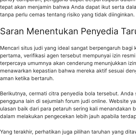
tepat akan menjamin bahwa Anda dapat ikut serta dala
tanpa perlu cemas tentang risiko yang tidak diinginkan.
Saran Menentukan Penyedia Tar
Mencari situs judi yang ideal sangat berpengaruh bag
pertama, verifikasi agen tersebut mempunyai izin resm
terpercaya umumnya akan cenderung menunjukkan izin 
menawarkan kepastian bahwa mereka aktif sesuai den
aman ketika bertaruh.
Berikutnya, cermati citra penyedia bola tersebut. And
pengguna lain di sejumlah forum judi online. Website 
ulasan baik dari para petaruh sering kali menandakan
dalam melakukan pengecekan lebih jauh apabila terdap
Yang terakhir, perhatikan juga pilihan taruhan yang di