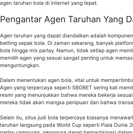
agen taruhan bola di internet yang tepat.
Pengantar Agen Taruhan Yang D
Agen taruhan yang dapat diandalkan adalah komponen p
betting sepak bola. Di zaman sekarang, banyak platfo
bola hingga mix parlay. Namun, tidak setiap agen mem
memilih agen yang sesuai sangat penting untuk mema
menguntungkan.
Dalam menentukan agen bola, vital untuk mempertimban
Agen yang terpercaya seperti SBOBET sering kali memili
resmi yang menunjukkan bahwa mereka bekerja sesuai
mereka tidak akan mangsa penipuan dan bahwa transak
Selain itu, situs judi bola terpercaya biasanya menawa
taruhan langsung pada World Cup seperti Piala Dunia 2
parlay campuran, pengguna dapat berpartisipasi dalam