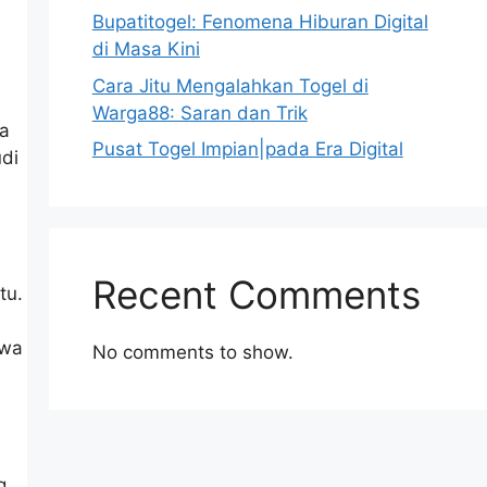
Bupatitogel: Fenomena Hiburan Digital
di Masa Kini
Cara Jitu Mengalahkan Togel di
Warga88: Saran dan Trik
ta
Pusat Togel Impian|pada Era Digital
udi
Recent Comments
tu.
hwa
No comments to show.
g