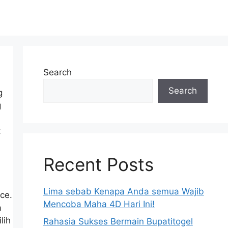
Search
Search
g
g
t
Recent Posts
Lima sebab Kenapa Anda semua Wajib
ce.
Mencoba Maha 4D Hari Ini!
a
lih
Rahasia Sukses Bermain Bupatitogel