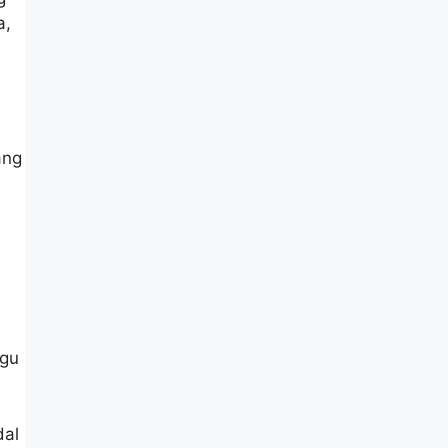
a,
ang
h
agu
dal