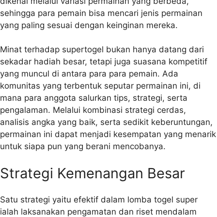
dikenal melalui variasi permainan yang berbeda,
sehingga para pemain bisa mencari jenis permainan
yang paling sesuai dengan keinginan mereka.
Minat terhadap supertogel bukan hanya datang dari
sekadar hadiah besar, tetapi juga suasana kompetitif
yang muncul di antara para para pemain. Ada
komunitas yang terbentuk seputar permainan ini, di
mana para anggota salurkan tips, strategi, serta
pengalaman. Melalui kombinasi strategi cerdas,
analisis angka yang baik, serta sedikit keberuntungan,
permainan ini dapat menjadi kesempatan yang menarik
untuk siapa pun yang berani mencobanya.
Strategi Kemenangan Besar
Satu strategi yaitu efektif dalam lomba togel super
ialah laksanakan pengamatan dan riset mendalam