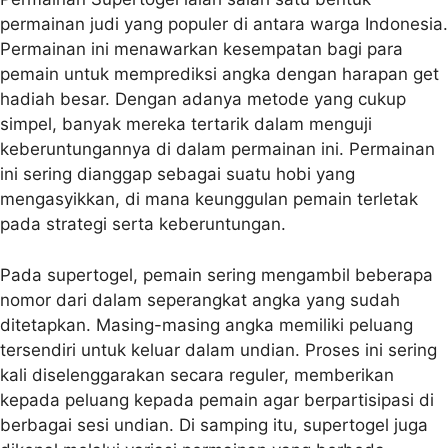
permainan judi yang populer di antara warga Indonesia.
Permainan ini menawarkan kesempatan bagi para
pemain untuk memprediksi angka dengan harapan get
hadiah besar. Dengan adanya metode yang cukup
simpel, banyak mereka tertarik dalam menguji
keberuntungannya di dalam permainan ini. Permainan
ini sering dianggap sebagai suatu hobi yang
mengasyikkan, di mana keunggulan pemain terletak
pada strategi serta keberuntungan.
Pada supertogel, pemain sering mengambil beberapa
nomor dari dalam seperangkat angka yang sudah
ditetapkan. Masing-masing angka memiliki peluang
tersendiri untuk keluar dalam undian. Proses ini sering
kali diselenggarakan secara reguler, memberikan
kepada peluang kepada pemain agar berpartisipasi di
berbagai sesi undian. Di samping itu, supertogel juga