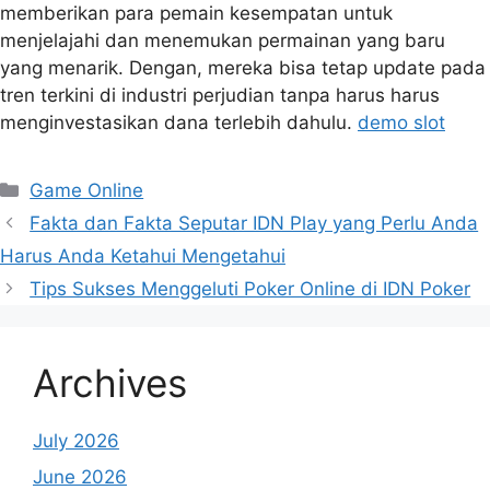
memberikan para pemain kesempatan untuk
menjelajahi dan menemukan permainan yang baru
yang menarik. Dengan, mereka bisa tetap update pada
tren terkini di industri perjudian tanpa harus harus
menginvestasikan dana terlebih dahulu.
demo slot
Categories
Game Online
Fakta dan Fakta Seputar IDN Play yang Perlu Anda
Harus Anda Ketahui Mengetahui
Tips Sukses Menggeluti Poker Online di IDN Poker
Archives
July 2026
June 2026