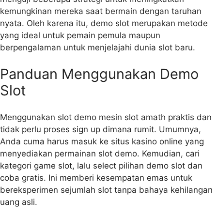
kemungkinan mereka saat bermain dengan taruhan
nyata. Oleh karena itu, demo slot merupakan metode
yang ideal untuk pemain pemula maupun
berpengalaman untuk menjelajahi dunia slot baru.
Panduan Menggunakan Demo
Slot
Menggunakan slot demo mesin slot amath praktis dan
tidak perlu proses sign up dimana rumit. Umumnya,
Anda cuma harus masuk ke situs kasino online yang
menyediakan permainan slot demo. Kemudian, cari
kategori game slot, lalu select pilihan demo slot dan
coba gratis. Ini memberi kesempatan emas untuk
bereksperimen sejumlah slot tanpa bahaya kehilangan
uang asli.