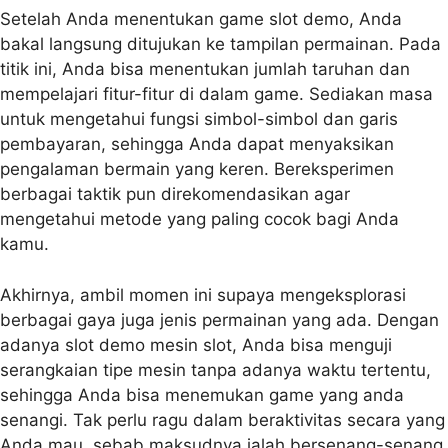
Setelah Anda menentukan game slot demo, Anda
bakal langsung ditujukan ke tampilan permainan. Pada
titik ini, Anda bisa menentukan jumlah taruhan dan
mempelajari fitur-fitur di dalam game. Sediakan masa
untuk mengetahui fungsi simbol-simbol dan garis
pembayaran, sehingga Anda dapat menyaksikan
pengalaman bermain yang keren. Bereksperimen
berbagai taktik pun direkomendasikan agar
mengetahui metode yang paling cocok bagi Anda
kamu.
Akhirnya, ambil momen ini supaya mengeksplorasi
berbagai gaya juga jenis permainan yang ada. Dengan
adanya slot demo mesin slot, Anda bisa menguji
serangkaian tipe mesin tanpa adanya waktu tertentu,
sehingga Anda bisa menemukan game yang anda
senangi. Tak perlu ragu dalam beraktivitas secara yang
Anda mau, sebab maksudnya ialah bersenang-senang