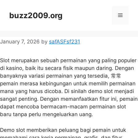
Skip
to
buzz2009.org
Menu
content
January 7, 2026
by
safASFsf231
Slot merupakan sebuah permainan yang paling populer
di kasino, baik itu secara fisik maupun daring. Dengan
banyaknya variasi permainan yang tersedia, 常常
pemain merasa kebingungan untuk memilih permainan
mana yang harus dicoba. Di sinilah demo slot menjadi
sangat penting. Dengan memanfaatkan fitur ini, pemain
dapat mencoba bermacam-macam permainan slot
baru tanpa perlu mengeluarkan uang.
Demo slot memberikan peluang bagi pemain untuk
memahami cara kerja permainan, grafis, dan fitur