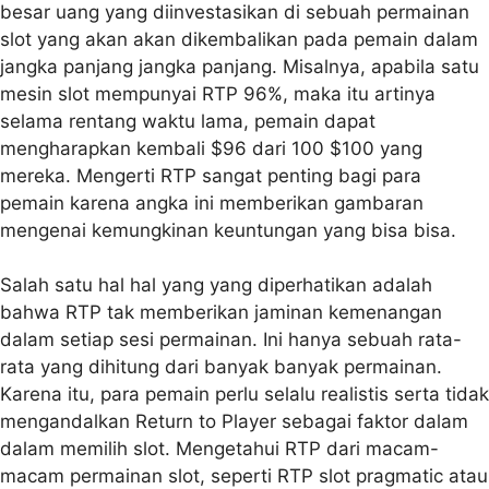
besar uang yang diinvestasikan di sebuah permainan
slot yang akan akan dikembalikan pada pemain dalam
jangka panjang jangka panjang. Misalnya, apabila satu
mesin slot mempunyai RTP 96%, maka itu artinya
selama rentang waktu lama, pemain dapat
mengharapkan kembali $96 dari 100 $100 yang
mereka. Mengerti RTP sangat penting bagi para
pemain karena angka ini memberikan gambaran
mengenai kemungkinan keuntungan yang bisa bisa.
Salah satu hal hal yang yang diperhatikan adalah
bahwa RTP tak memberikan jaminan kemenangan
dalam setiap sesi permainan. Ini hanya sebuah rata-
rata yang dihitung dari banyak banyak permainan.
Karena itu, para pemain perlu selalu realistis serta tidak
mengandalkan Return to Player sebagai faktor dalam
dalam memilih slot. Mengetahui RTP dari macam-
macam permainan slot, seperti RTP slot pragmatic atau