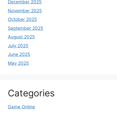
December 2025
November 2025
October 2025
September 2025
August 2025
July 2025
June 2025
May 2025
Categories
Game Online