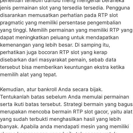
penelitian terlebih dahulu meng mengenai beraneka
jenis permainan slot yang tersedia tersedia. Pengguna
disarankan memusatkan perhatian pada RTP slot
pragmatic yang memiliki persentase pengembalian
yang tinggi. Memilih permainan yang memiliki RTP yang
dapat meningkatkan peluang untuk mendapatkan
kemenangan yang lebih besar. Di samping itu,
perhatikan juga bocoran RTP slot yang kerap
disebarkan dari masyarakat pemain, sebab data
tersebut bisa memberikan keuntungan ekstra ketika
memilih alat yang tepat.
Kemudian, atur bankroll Anda secara bijak.
Tentukanlah batas sebelum Anda memulai permainan
serta ikuti batas tersebut. Strategi bermain yang bagus
merupakan mencoba bermain RTP slot gacor, yaitu alat
yang sudah terbukti menghasilkan hasil yang lebih
banyak. Apabila anda mendapati mesin yang memiliki