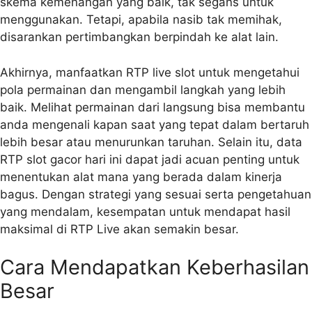
skema kemenangan yang baik, tak segans untuk
menggunakan. Tetapi, apabila nasib tak memihak,
disarankan pertimbangkan berpindah ke alat lain.
Akhirnya, manfaatkan RTP live slot untuk mengetahui
pola permainan dan mengambil langkah yang lebih
baik. Melihat permainan dari langsung bisa membantu
anda mengenali kapan saat yang tepat dalam bertaruh
lebih besar atau menurunkan taruhan. Selain itu, data
RTP slot gacor hari ini dapat jadi acuan penting untuk
menentukan alat mana yang berada dalam kinerja
bagus. Dengan strategi yang sesuai serta pengetahuan
yang mendalam, kesempatan untuk mendapat hasil
maksimal di RTP Live akan semakin besar.
Cara Mendapatkan Keberhasilan
Besar