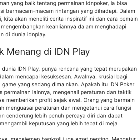
n yang baik tentang permainan idnpoker, ia bisa
si bermacam-macam rintangan yang dihadapi. Dalam
ni, kita akan meneliti cerita inspiratif ini dan cara pemain
t mengembangkan keahliannya dalam menghadapi
n di dunia idnplay.
ik Menang di IDN Play
 dunia IDN Play, punya rencana yang tepat merupakan
dalam mencapai kesuksesan. Awalnya, krusial bagi
i game yang sedang dimainkan. Apakah itu IDN Poker
is permainan lainnya, mengenali peraturan dan taktik
sa memberikan profit sejak awal. Orang yang bermain
ah menguasai peraturan dan mengetahui cara fungsi
n cenderung lebih penuh percaya diri dan dapat
 mengambil keputusan yang lebih tepat di meja.
nya, manajemen bankroll juga amat penting. Mengatur