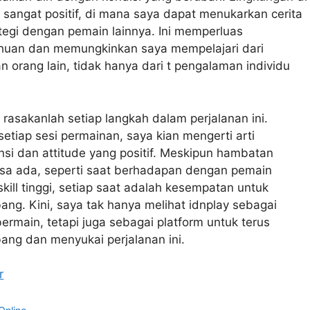
 sangat positif, di mana saya dapat menukarkan cerita
tegi dengan pemain lainnya. Ini memperluas
huan dan memungkinkan saya mempelajari dari
n orang lain, tidak hanya dari t pengalaman individu
 rasakanlah setiap langkah dalam perjalanan ini.
etiap sesi permainan, saya kian mengerti arti
nsi dan attitude yang positif. Meskipun hambatan
asa ada, seperti saat berhadapan dengan pemain
kill tinggi, setiap saat adalah kesempatan untuk
ng. Kini, saya tak hanya melihat idnplay sebagai
ermain, tetapi juga sebagai platform untuk terus
ng dan menyukai perjalanan ini.
r
ries