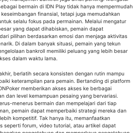
sebagai bermain di IDN Play tidak hanya mempermudah
 keseimbangan finansial, tetapi juga memudahkan
ntuk selalu fokus pada permainan. Melalui mengatur
besar yang dapat dihabiskan, pemain dapat
ari pilihan berdasarkan emosi dan menjaga aktivitas
narik. Di dalam banyak situasi, pemain yang tekun
ngelolaan bankroll memiliki peluang yang lebih besar
ukses dalam waktu lama.
akhir, berlatih secara konsisten dengan rutin mampu
iki keterampilan para pemain. Bertanding di platform
 IDNPoker memberikan akses akses ke berbagai
n dan level kemampuan pesaing yang bervariasi.
terus-menerus bermain dan mempelajari dari tiap
man, pemain dapat memperbaiki strategi mereka dan
lebih kompetitif. Tak hanya itu, memanfaatkan
s seperti forum, video tutorial, atau artikel dapat
angkan pengetahuan dan memperkaya pengetahuan