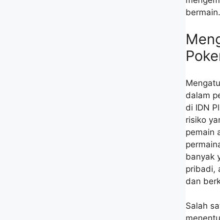
bermain
Meng
Poke
Mengatur
dalam pe
di IDN P
risiko ya
pemain a
permain
banyak 
pribadi,
dan berk
Salah s
menentu