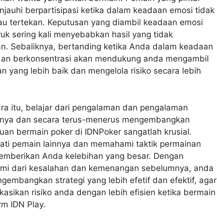
jauhi berpartisipasi ketika dalam keadaan emosi tidak
tau tertekan. Keputusan yang diambil keadaan emosi
uk sering kali menyebabkan hasil yang tidak
an. Sebaliknya, bertanding ketika Anda dalam keadaan
dan berkonsentrasi akan mendukung anda mengambil
n yang lebih baik dan mengelola risiko secara lebih
a itu, belajar dari pengalaman dan pengalaman
nya dan secara terus-menerus mengembangkan
n bermain poker di IDNPoker sangatlah krusial.
ti pemain lainnya dan memahami taktik permainan
emberikan Anda kelebihan yang besar. Dengan
i dari kesalahan dan kemenangan sebelumnya, anda
gembangkan strategi yang lebih efetif dan efektif, agar
asikan risiko anda dengan lebih efisien ketika bermain
orm IDN Play.