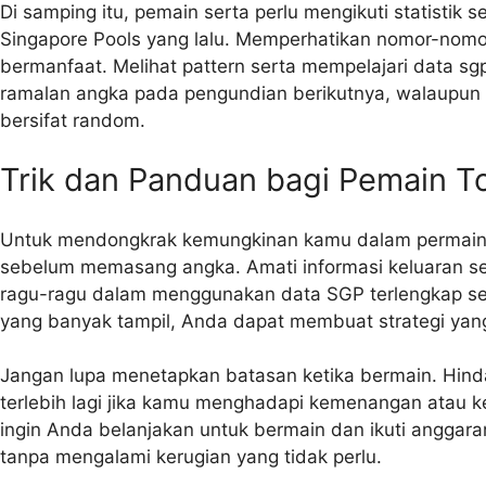
Di samping itu, pemain serta perlu mengikuti statistik s
Singapore Pools yang lalu. Memperhatikan nomor-nomor 
bermanfaat. Melihat pattern serta mempelajari data s
ramalan angka pada pengundian berikutnya, walaupun 
bersifat random.
Trik dan Panduan bagi Pemain T
Untuk mendongkrak kemungkinan kamu dalam permainan
sebelum memasang angka. Amati informasi keluaran seb
ragu-ragu dalam menggunakan data SGP terlengkap s
yang banyak tampil, Anda dapat membuat strategi yang
Jangan lupa menetapkan batasan ketika bermain. Hind
terlebih lagi jika kamu menghadapi kemenangan atau 
ingin Anda belanjakan untuk bermain dan ikuti anggar
tanpa mengalami kerugian yang tidak perlu.