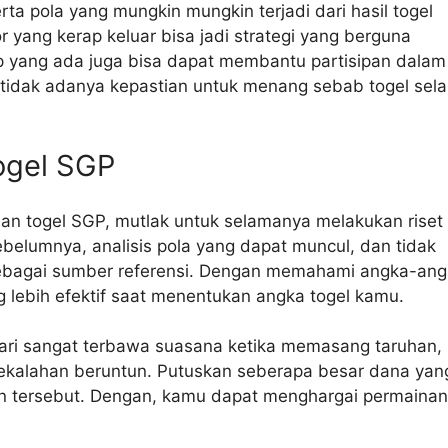
erta pola yang mungkin mungkin terjadi dari hasil togel
yang kerap keluar bisa jadi strategi yang berguna
gp yang ada juga bisa dapat membantu partisipan dalam
tidak adanya kepastian untuk menang sebab togel sela
ogel SGP
 togel SGP, mutlak untuk selamanya melakukan riset
elumnya, analisis pola yang dapat muncul, dan tidak
ebagai sumber referensi. Dengan memahami angka-ang
 lebih efektif saat menentukan angka togel kamu.
ari sangat terbawa suasana ketika memasang taruhan,
kekalahan beruntun. Putuskan seberapa besar dana yan
an tersebut. Dengan, kamu dapat menghargai permainan