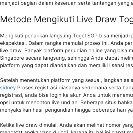
menjadi bagian dalam keseruan serta tantangan yang a
Metode Mengikuti Live Draw Tog
Mengikuti penarikan langsung Togel SGP bisa menja
ekspektasi. Dalam rangka memulai proses ini, Anda pe
live draw. Banyak platform perjudian online yang bisa
Singapore secara langsung, sehingga Anda dapat melih
platform yang dapat diandalkan dan memiliki lisensi r
Setelah menentukan platform yang sesuai, langkah sel
sidney
Proses registrasi biasanya sederhana serta han
registrasi, anda bisa login ke akun Anda untuk menem
opsi untuk menonton live undian. Beberapa situs bah
menyaksikan hasil pengundian hingga beberapa hari yan
Ketika live draw dimulai, Anda akan melihat nomor yang
mencatat angka yang diundi, karena itu hal ini dapa