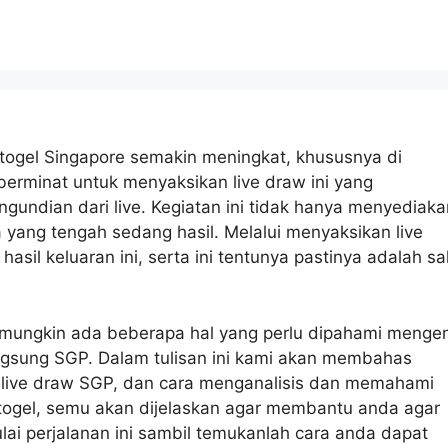
 togel Singapore semakin meningkat, khususnya di
berminat untuk menyaksikan live draw ini yang
ndian dari live. Kegiatan ini tidak hanya menyediaka
 yang tengah sedang hasil. Melalui menyaksikan live
sil keluaran ini, serta ini tentunya pastinya adalah sa
, mungkin ada beberapa hal yang perlu dipahami menge
gsung SGP. Dalam tulisan ini kami akan membahas
 live draw SGP, dan cara menganalisis dan memahami
or togel, semu akan dijelaskan agar membantu anda agar
lai perjalanan ini sambil temukanlah cara anda dapat