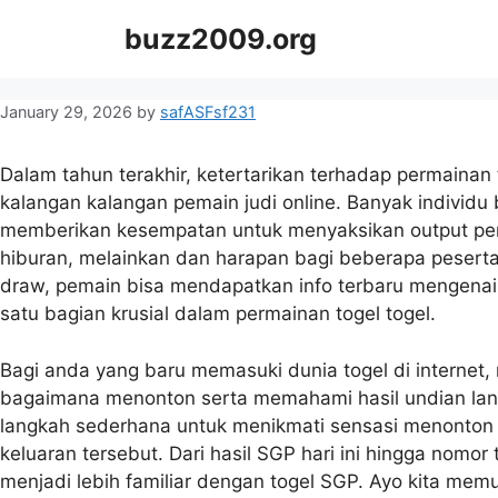
Skip
buzz2009.org
to
content
January 29, 2026
by
safASFsf231
Dalam tahun terakhir, ketertarikan terhadap permainan
kalangan kalangan pemain judi online. Banyak individu 
memberikan kesempatan untuk menyaksikan output pengu
hiburan, melainkan dan harapan bagi beberapa peserta
draw, pemain bisa mendapatkan info terbaru mengenai ha
satu bagian krusial dalam permainan togel togel.
Bagi anda yang baru memasuki dunia togel di internet
bagaimana menonton serta memahami hasil undian lan
langkah sederhana untuk menikmati sensasi menonton
keluaran tersebut. Dari hasil SGP hari ini hingga nom
menjadi lebih familiar dengan togel SGP. Ayo kita memu