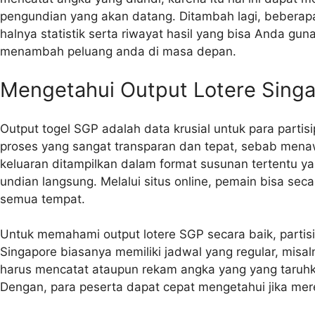
pengundian yang akan datang. Ditambah lagi, beberapa
halnya statistik serta riwayat hasil yang bisa Anda gu
menambah peluang anda di masa depan.
Mengetahui Output Lotere Singa
Output togel SGP adalah data krusial untuk para partisi
proses yang sangat transparan dan tepat, sebab men
keluaran ditampilkan dalam format susunan tertentu 
undian langsung. Melalui situs online, pemain bisa seca
semua tempat.
Untuk memahami output lotere SGP secara baik, partis
Singapore biasanya memiliki jadwal yang regular, misaln
harus mencatat ataupun rekam angka yang yang taruhka
Dengan, para peserta dapat cepat mengetahui jika mere