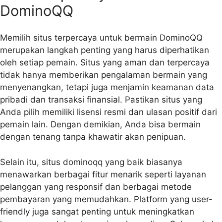
DominoQQ
Memilih situs terpercaya untuk bermain DominoQQ
merupakan langkah penting yang harus diperhatikan
oleh setiap pemain. Situs yang aman dan terpercaya
tidak hanya memberikan pengalaman bermain yang
menyenangkan, tetapi juga menjamin keamanan data
pribadi dan transaksi finansial. Pastikan situs yang
Anda pilih memiliki lisensi resmi dan ulasan positif dari
pemain lain. Dengan demikian, Anda bisa bermain
dengan tenang tanpa khawatir akan penipuan.
Selain itu, situs dominoqq yang baik biasanya
menawarkan berbagai fitur menarik seperti layanan
pelanggan yang responsif dan berbagai metode
pembayaran yang memudahkan. Platform yang user-
friendly juga sangat penting untuk meningkatkan