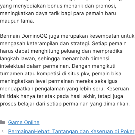
yang menyediakan bonus menarik dan promosi,
meningkatkan daya tarik bagi para pemain baru
maupun lama.
Bermain DominoQQ juga merupakan kesempatan untuk
mengasah keterampilan dan strategi. Setiap pemain
harus dapat menghitung peluang dan memprediksi
langkah lawan, sehingga menambah dimensi
intelektual dalam permainan. Dengan mengikuti
turnamen atau kompetisi di situs pkv, pemain bisa
meningkatkan level permainan mereka sekaligus
mendapatkan pengalaman yang lebih seru. Keseruan
ini tidak hanya terletak pada hasil akhir, tetapi juga
proses belajar dari setiap permainan yang dimainkan.
Categories
Game Online
PermainanHebat: Tantangan dan Keseruan di Poker