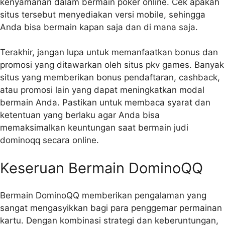
kenyamanan dalam bermain poker online. Cek apakah
situs tersebut menyediakan versi mobile, sehingga
Anda bisa bermain kapan saja dan di mana saja.
Terakhir, jangan lupa untuk memanfaatkan bonus dan
promosi yang ditawarkan oleh situs pkv games. Banyak
situs yang memberikan bonus pendaftaran, cashback,
atau promosi lain yang dapat meningkatkan modal
bermain Anda. Pastikan untuk membaca syarat dan
ketentuan yang berlaku agar Anda bisa
memaksimalkan keuntungan saat bermain judi
dominoqq secara online.
Keseruan Bermain DominoQQ
Bermain DominoQQ memberikan pengalaman yang
sangat mengasyikkan bagi para penggemar permainan
kartu. Dengan kombinasi strategi dan keberuntungan,