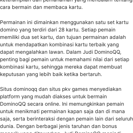
cara bermain dan membaca kartu.
Permainan ini dimainkan menggunakan satu set kartu
domino yang terdiri dari 28 kartu. Setiap pemain
memiliki dua set kartu, dan tujuan permainan adalah
untuk mendapatkan kombinasi kartu terbaik yang
dapat mengalahkan lawan. Dalam Judi DominoQQ,
penting bagi pemain untuk memahami nilai dari setiap
kombinasi kartu, sehingga mereka dapat membuat
keputusan yang lebih baik ketika bertaruh.
Situs dominoqq dan situs pkv games menyediakan
platform yang mudah diakses untuk bermain
DominoQQ secara online. Ini memungkinkan pemain
untuk menikmati permainan kapan saja dan di mana
saja, serta berinteraksi dengan pemain lain dari seluruh
dunia. Dengan berbagai jenis taruhan dan bonus