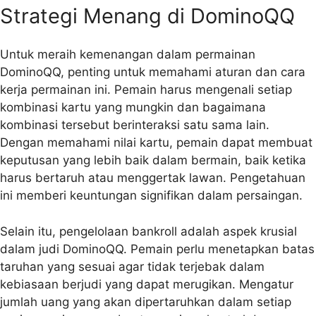
Strategi Menang di DominoQQ
Untuk meraih kemenangan dalam permainan
DominoQQ, penting untuk memahami aturan dan cara
kerja permainan ini. Pemain harus mengenali setiap
kombinasi kartu yang mungkin dan bagaimana
kombinasi tersebut berinteraksi satu sama lain.
Dengan memahami nilai kartu, pemain dapat membuat
keputusan yang lebih baik dalam bermain, baik ketika
harus bertaruh atau menggertak lawan. Pengetahuan
ini memberi keuntungan signifikan dalam persaingan.
Selain itu, pengelolaan bankroll adalah aspek krusial
dalam judi DominoQQ. Pemain perlu menetapkan batas
taruhan yang sesuai agar tidak terjebak dalam
kebiasaan berjudi yang dapat merugikan. Mengatur
jumlah uang yang akan dipertaruhkan dalam setiap