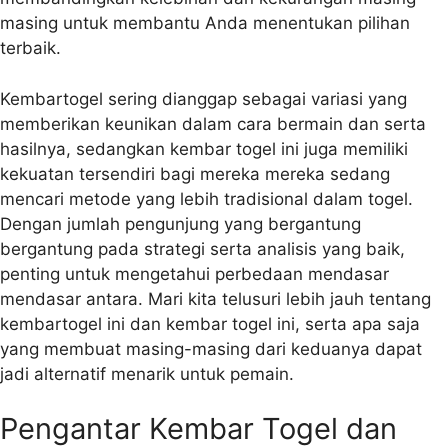
masing untuk membantu Anda menentukan pilihan
terbaik.
Kembartogel sering dianggap sebagai variasi yang
memberikan keunikan dalam cara bermain dan serta
hasilnya, sedangkan kembar togel ini juga memiliki
kekuatan tersendiri bagi mereka mereka sedang
mencari metode yang lebih tradisional dalam togel.
Dengan jumlah pengunjung yang bergantung
bergantung pada strategi serta analisis yang baik,
penting untuk mengetahui perbedaan mendasar
mendasar antara. Mari kita telusuri lebih jauh tentang
kembartogel ini dan kembar togel ini, serta apa saja
yang membuat masing-masing dari keduanya dapat
jadi alternatif menarik untuk pemain.
Pengantar Kembar Togel dan