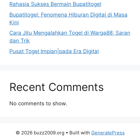
Rahasia Sukses Bermain Bupatitogel
Bupatitogel: Fenomena Hiburan Digital di Masa
Kini
Cara Jitu Mengalahkan Togel di Warga88: Saran
dan Trik
Pusat Togel Impian|pada Era Digital
Recent Comments
No comments to show.
© 2026 buzz2009.org
• Built with
GeneratePress