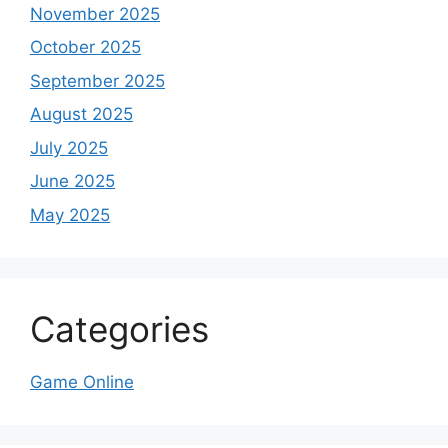
November 2025
October 2025
September 2025
August 2025
July 2025
June 2025
May 2025
Categories
Game Online