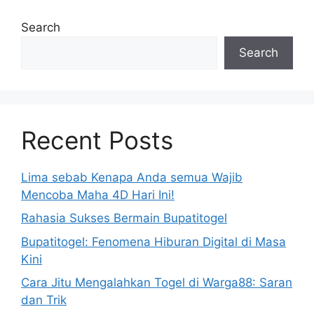
Search
Search
Recent Posts
Lima sebab Kenapa Anda semua Wajib
Mencoba Maha 4D Hari Ini!
Rahasia Sukses Bermain Bupatitogel
Bupatitogel: Fenomena Hiburan Digital di Masa
Kini
Cara Jitu Mengalahkan Togel di Warga88: Saran
dan Trik