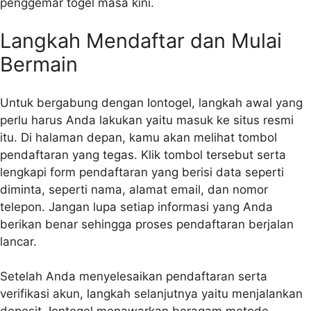
penggemar togel masa kini.
Langkah Mendaftar dan Mulai
Bermain
Untuk bergabung dengan Iontogel, langkah awal yang
perlu harus Anda lakukan yaitu masuk ke situs resmi
itu. Di halaman depan, kamu akan melihat tombol
pendaftaran yang tegas. Klik tombol tersebut serta
lengkapi form pendaftaran yang berisi data seperti
diminta, seperti nama, alamat email, dan nomor
telepon. Jangan lupa setiap informasi yang Anda
berikan benar sehingga proses pendaftaran berjalan
lancar.
Setelah Anda menyelesaikan pendaftaran serta
verifikasi akun, langkah selanjutnya yaitu menjalankan