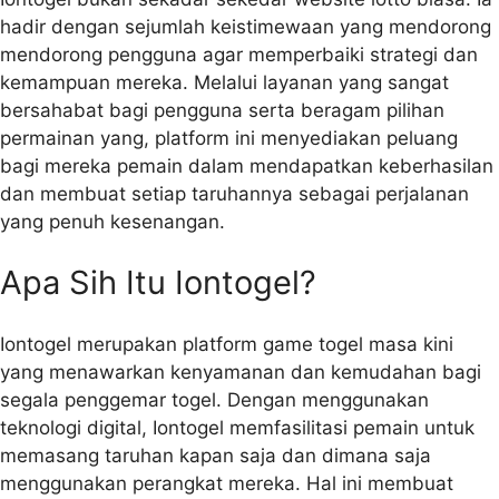
hadir dengan sejumlah keistimewaan yang mendorong
mendorong pengguna agar memperbaiki strategi dan
kemampuan mereka. Melalui layanan yang sangat
bersahabat bagi pengguna serta beragam pilihan
permainan yang, platform ini menyediakan peluang
bagi mereka pemain dalam mendapatkan keberhasilan
dan membuat setiap taruhannya sebagai perjalanan
yang penuh kesenangan.
Apa Sih Itu Iontogel?
Iontogel merupakan platform game togel masa kini
yang menawarkan kenyamanan dan kemudahan bagi
segala penggemar togel. Dengan menggunakan
teknologi digital, Iontogel memfasilitasi pemain untuk
memasang taruhan kapan saja dan dimana saja
menggunakan perangkat mereka. Hal ini membuat