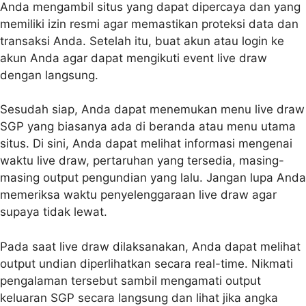
Anda mengambil situs yang dapat dipercaya dan yang
memiliki izin resmi agar memastikan proteksi data dan
transaksi Anda. Setelah itu, buat akun atau login ke
akun Anda agar dapat mengikuti event live draw
dengan langsung.
Sesudah siap, Anda dapat menemukan menu live draw
SGP yang biasanya ada di beranda atau menu utama
situs. Di sini, Anda dapat melihat informasi mengenai
waktu live draw, pertaruhan yang tersedia, masing-
masing output pengundian yang lalu. Jangan lupa Anda
memeriksa waktu penyelenggaraan live draw agar
supaya tidak lewat.
Pada saat live draw dilaksanakan, Anda dapat melihat
output undian diperlihatkan secara real-time. Nikmati
pengalaman tersebut sambil mengamati output
keluaran SGP secara langsung dan lihat jika angka