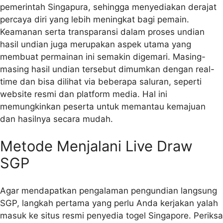
pemerintah Singapura, sehingga menyediakan derajat
percaya diri yang lebih meningkat bagi pemain.
Keamanan serta transparansi dalam proses undian
hasil undian juga merupakan aspek utama yang
membuat permainan ini semakin digemari. Masing-
masing hasil undian tersebut dimumkan dengan real-
time dan bisa dilihat via beberapa saluran, seperti
website resmi dan platform media. Hal ini
memungkinkan peserta untuk memantau kemajuan
dan hasilnya secara mudah.
Metode Menjalani Live Draw
SGP
Agar mendapatkan pengalaman pengundian langsung
SGP, langkah pertama yang perlu Anda kerjakan yalah
masuk ke situs resmi penyedia togel Singapore. Periksa