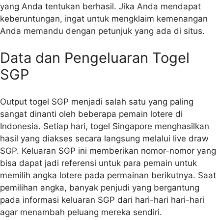
yang Anda tentukan berhasil. Jika Anda mendapat
keberuntungan, ingat untuk mengklaim kemenangan
Anda memandu dengan petunjuk yang ada di situs.
Data dan Pengeluaran Togel
SGP
Output togel SGP menjadi salah satu yang paling
sangat dinanti oleh beberapa pemain lotere di
Indonesia. Setiap hari, togel Singapore menghasilkan
hasil yang diakses secara langsung melalui live draw
SGP. Keluaran SGP ini memberikan nomor-nomor yang
bisa dapat jadi referensi untuk para pemain untuk
memilih angka lotere pada permainan berikutnya. Saat
pemilihan angka, banyak penjudi yang bergantung
pada informasi keluaran SGP dari hari-hari hari-hari
agar menambah peluang mereka sendiri.