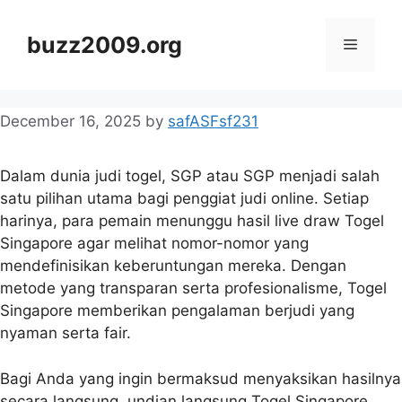
Skip
to
buzz2009.org
Menu
content
December 16, 2025
by
safASFsf231
Dalam dunia judi togel, SGP atau SGP menjadi salah
satu pilihan utama bagi penggiat judi online. Setiap
harinya, para pemain menunggu hasil live draw Togel
Singapore agar melihat nomor-nomor yang
mendefinisikan keberuntungan mereka. Dengan
metode yang transparan serta profesionalisme, Togel
Singapore memberikan pengalaman berjudi yang
nyaman serta fair.
Bagi Anda yang ingin bermaksud menyaksikan hasilnya
secara langsung, undian langsung Togel Singapore