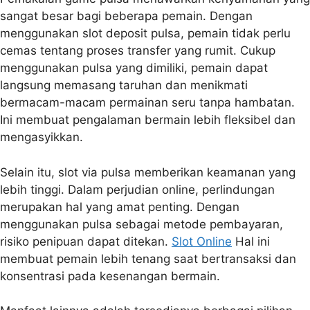
sangat besar bagi beberapa pemain. Dengan
menggunakan slot deposit pulsa, pemain tidak perlu
cemas tentang proses transfer yang rumit. Cukup
menggunakan pulsa yang dimiliki, pemain dapat
langsung memasang taruhan dan menikmati
bermacam-macam permainan seru tanpa hambatan.
Ini membuat pengalaman bermain lebih fleksibel dan
mengasyikkan.
Selain itu, slot via pulsa memberikan keamanan yang
lebih tinggi. Dalam perjudian online, perlindungan
merupakan hal yang amat penting. Dengan
menggunakan pulsa sebagai metode pembayaran,
risiko penipuan dapat ditekan.
Slot Online
Hal ini
membuat pemain lebih tenang saat bertransaksi dan
konsentrasi pada kesenangan bermain.