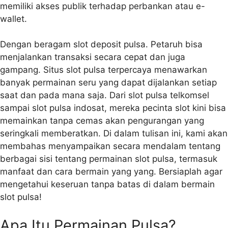
memiliki akses publik terhadap perbankan atau e-
wallet.
Dengan beragam slot deposit pulsa. Petaruh bisa
menjalankan transaksi secara cepat dan juga
gampang. Situs slot pulsa terpercaya menawarkan
banyak permainan seru yang dapat dijalankan setiap
saat dan pada mana saja. Dari slot pulsa telkomsel
sampai slot pulsa indosat, mereka pecinta slot kini bisa
memainkan tanpa cemas akan pengurangan yang
seringkali memberatkan. Di dalam tulisan ini, kami akan
membahas menyampaikan secara mendalam tentang
berbagai sisi tentang permainan slot pulsa, termasuk
manfaat dan cara bermain yang yang. Bersiaplah agar
mengetahui keseruan tanpa batas di dalam bermain
slot pulsa!
Apa Itu Permainan Pulsa?