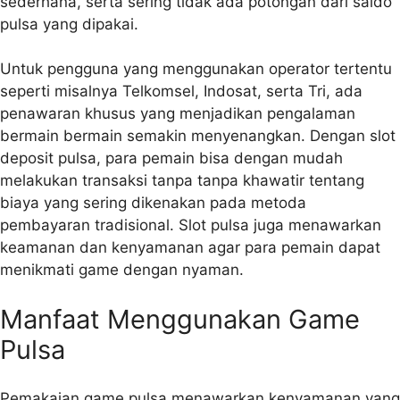
sederhana, serta sering tidak ada potongan dari saldo
pulsa yang dipakai.
Untuk pengguna yang menggunakan operator tertentu
seperti misalnya Telkomsel, Indosat, serta Tri, ada
penawaran khusus yang menjadikan pengalaman
bermain bermain semakin menyenangkan. Dengan slot
deposit pulsa, para pemain bisa dengan mudah
melakukan transaksi tanpa tanpa khawatir tentang
biaya yang sering dikenakan pada metoda
pembayaran tradisional. Slot pulsa juga menawarkan
keamanan dan kenyamanan agar para pemain dapat
menikmati game dengan nyaman.
Manfaat Menggunakan Game
Pulsa
Pemakaian game pulsa menawarkan kenyamanan yang