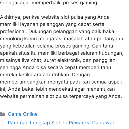
sebagai agar memperbaiki proses gaming.
Akhirnya, periksa website slot pulsa yang Anda
memiliki layanan pelanggan yang cepat serta
profesional. Dukungan pelanggan yang baik bakal
menolong kamu mengatasi masalah atau pertanyaan
yang kebetulan selama proses gaming. Cari tahu
apakah situs itu memiliki berbagai saluran hubungan,
misalnya live chat, surat elektronik, dan panggilan,
sehingga Anda bisa secara cepat memberi tahu
mereka ketika anda butuhkan. Dengan
mempertimbangkan menyatu padukan semua aspek
ini, Anda bakal lebih mendekati agar menemukan
website permainan slot pulsa terpercaya yang Anda.
Categories
Game Online
Panduan Lengkap Slot Tri Rewards: Dari awal