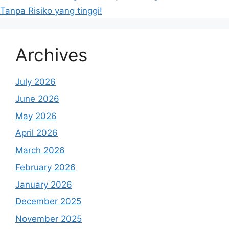
Tanpa Risiko yang tinggi!
Archives
July 2026
June 2026
May 2026
April 2026
March 2026
February 2026
January 2026
December 2025
November 2025