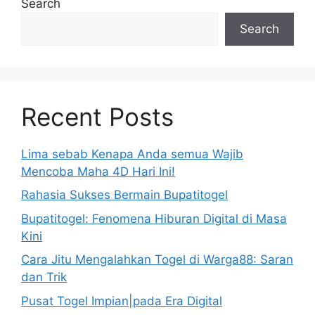
Search
Search
Recent Posts
Lima sebab Kenapa Anda semua Wajib
Mencoba Maha 4D Hari Ini!
Rahasia Sukses Bermain Bupatitogel
Bupatitogel: Fenomena Hiburan Digital di Masa
Kini
Cara Jitu Mengalahkan Togel di Warga88: Saran
dan Trik
Pusat Togel Impian|pada Era Digital