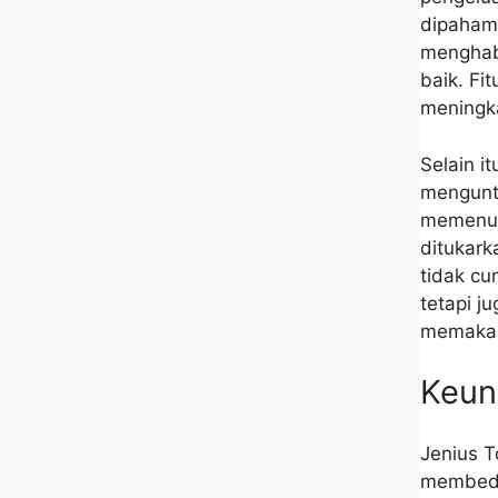
dipaham
menghab
baik. Fi
meningka
Selain i
mengunt
memenuh
ditukar
tidak c
tetapi j
memakai
Keun
Jenius 
membedak