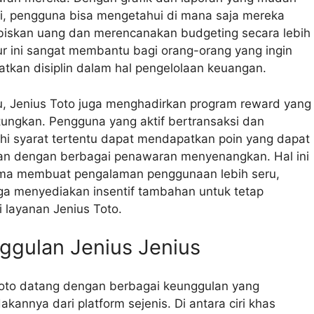
i, pengguna bisa mengetahui di mana saja mereka
iskan uang dan merencanakan budgeting secara lebih
tur ini sangat membantu bagi orang-orang yang ingin
tkan disiplin dalam hal pengelolaan keuangan.
tu, Jenius Toto juga menghadirkan program reward yang
ungkan. Pengguna yang aktif bertransaksi dan
i syarat tertentu dapat mendapatkan poin yang dapat
kan dengan berbagai penawaran menyenangkan. Hal ini
uma membuat pengalaman penggunaan lebih seru,
uga menyediakan insentif tambahan untuk tetap
 layanan Jenius Toto.
ggulan Jenius Jenius
Toto datang dengan berbagai keunggulan yang
annya dari platform sejenis. Di antara ciri khas