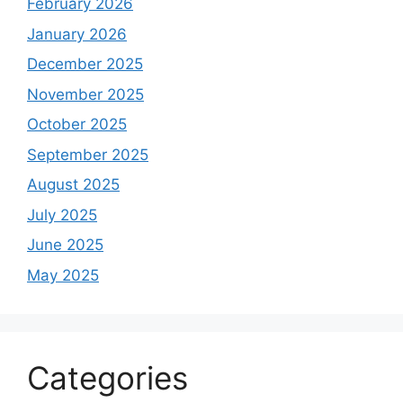
February 2026
January 2026
December 2025
November 2025
October 2025
September 2025
August 2025
July 2025
June 2025
May 2025
Categories