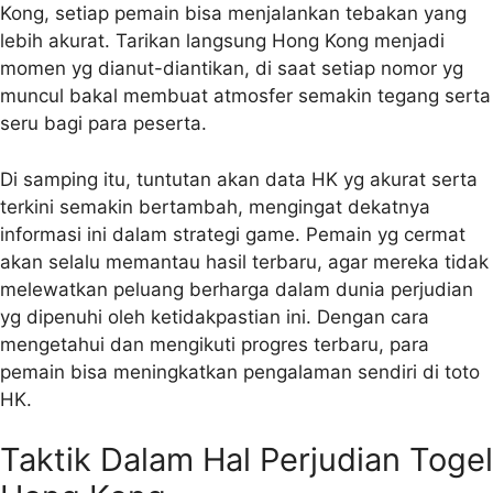
Kong, setiap pemain bisa menjalankan tebakan yang
lebih akurat. Tarikan langsung Hong Kong menjadi
momen yg dianut-diantikan, di saat setiap nomor yg
muncul bakal membuat atmosfer semakin tegang serta
seru bagi para peserta.
Di samping itu, tuntutan akan data HK yg akurat serta
terkini semakin bertambah, mengingat dekatnya
informasi ini dalam strategi game. Pemain yg cermat
akan selalu memantau hasil terbaru, agar mereka tidak
melewatkan peluang berharga dalam dunia perjudian
yg dipenuhi oleh ketidakpastian ini. Dengan cara
mengetahui dan mengikuti progres terbaru, para
pemain bisa meningkatkan pengalaman sendiri di toto
HK.
Taktik Dalam Hal Perjudian Togel