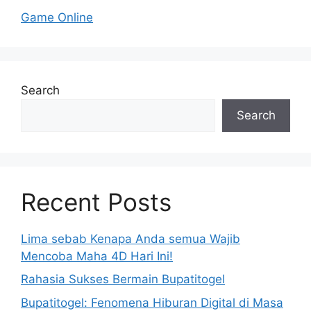
Game Online
Search
Search
Recent Posts
Lima sebab Kenapa Anda semua Wajib
Mencoba Maha 4D Hari Ini!
Rahasia Sukses Bermain Bupatitogel
Bupatitogel: Fenomena Hiburan Digital di Masa