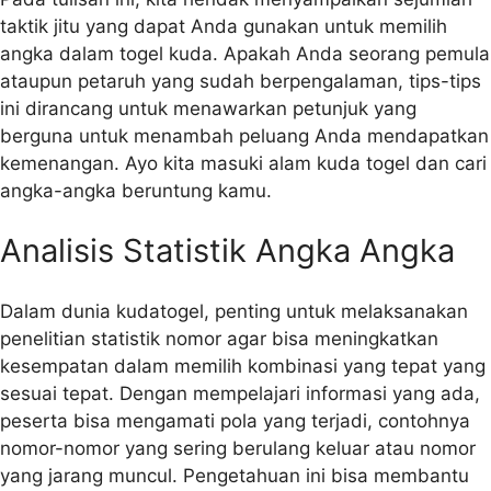
taktik jitu yang dapat Anda gunakan untuk memilih
angka dalam togel kuda. Apakah Anda seorang pemula
ataupun petaruh yang sudah berpengalaman, tips-tips
ini dirancang untuk menawarkan petunjuk yang
berguna untuk menambah peluang Anda mendapatkan
kemenangan. Ayo kita masuki alam kuda togel dan cari
angka-angka beruntung kamu.
Analisis Statistik Angka Angka
Dalam dunia kudatogel, penting untuk melaksanakan
penelitian statistik nomor agar bisa meningkatkan
kesempatan dalam memilih kombinasi yang tepat yang
sesuai tepat. Dengan mempelajari informasi yang ada,
peserta bisa mengamati pola yang terjadi, contohnya
nomor-nomor yang sering berulang keluar atau nomor
yang jarang muncul. Pengetahuan ini bisa membantu