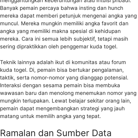
menggantungkan keberuntungan atau intuisi pribadi.
Banyak pemain percaya bahwa insting dan hunch
mereka dapat memberi petunjuk mengenai angka yang
muncul. Mereka mungkin memiliki angka favorit dan
angka yang memiliki makna spesial di kehidupan
mereka. Cara ini semua lebih subjektif, tetapi masih
sering dipraktikkan oleh penggemar kuda togel.
Teknik lainnya adalah ikut di komunitas atau forum
kuda togel. Di, pemain bisa bertukar pengalaman,
taktik, serta nomor-nomor yang dianggap potensial.
Interaksi dengan sesama pemain bisa membuka
wawasan baru dan menolong menemukan nomor yang
mungkin terlupakan. Lewat belajar sekitar orang lain,
pemain dapat mengembangkan strategi yang jauh
matang untuk memilih angka yang tepat.
Ramalan dan Sumber Data