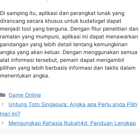
Di samping itu, aplikasi dan perangkat lunak yang
dirancang secara khusus untuk kudatogel dapat
menjadi tool yang berguna. Dengan fitur penelitian dan
ramalan yang mumpuni, aplikasi ini dapat menawarkan
pandangan yang lebih detail tentang kemungkinan
angka yang akan keluar. Dengan menggunakan semua
alat informasi tersebut, pemain dapat mengambil
pilihan yang lebih berbasis informasi dan taktis dalam
menentukan angka.
Categories
Game Online
Untung Toto Singapura: Angka apa Perlu anda Pilih
Hari Ini?
Mengungkap Rahasia Rubah4d: Panduan Lengkap