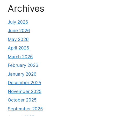
Archives
July 2026
June 2026
May 2026
April 2026
March 2026
February 2026
January 2026
December 2025
November 2025
October 2025
September 2025